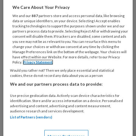
kans loopt om onderuit te gaan?
We Care About Your Privacy
We and our
887
partners store and access personal data, like browsing
data or unique identifiers, on your device. Selecting I Accept enables
Verzorgende Sandra Odijk was in het
tracking technologies to support the purposes shown under we and our
partners process data to provide. Selecting Reject All or withdrawing your
consent will disable them. If trackers are disabled, some content and ads
you see may not be as relevant to you. You can resurface this menu to
change your choices or withdraw consent at any time by clicking the
PREMIUM
Manage Preferences link on the bottom of the webpage. Your choices will
have effect within our Website. For more details, refer to our Privacy
Policy.
Privacy Statement
Would you rather not? Then we only place essential and statistical
cookies, these do not record any data about you as a person
Bekijk de mogelijkheden
We and our partners process data to provide:
Use precise geolocation data. Actively scan device characteristics for
Al abonnee?
Log dan in
identification. Store and/or access information on a device. Personalised
advertising and content, advertising and content measurement,
audience research and services development.
List of Partners (vendors)
Reageer op dit artikel
Deel dit artikel