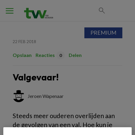
PREMIUM
22 FEB 2018
Opslaan
Reacties
Delen
0
Valgevaar!
Jeroen Wapenaar
Steeds meer ouderen overlijden aan
de gevolgen van een val. Hoe kun je
ervoor zorgen dat je cliënt minder