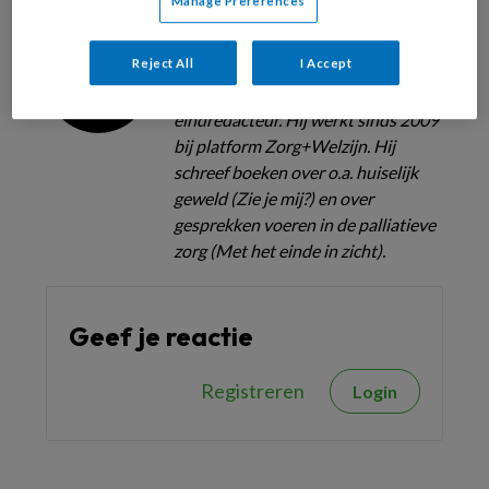
Manage Preferences
Jeroen Wapenaar
Reject All
I Accept
Jeroen Wapenaar is
wetenschapsjournalist en
eindredacteur. Hij werkt sinds 2009
bij platform Zorg+Welzijn. Hij
schreef boeken over o.a. huiselijk
geweld (Zie je mij?) en over
gesprekken voeren in de palliatieve
zorg (Met het einde in zicht).
Geef je reactie
Registreren
Login