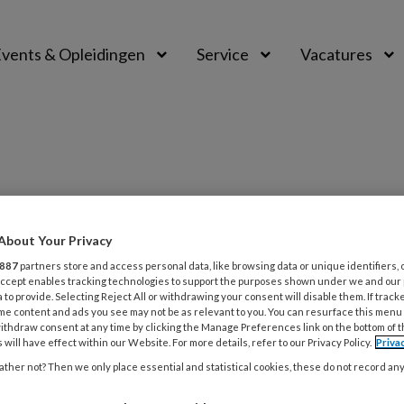
vents & Opleidingen
Service
Vacatures
About Your Privacy
PREMIUM
887
partners store and access personal data, like browsing data or unique identifiers, 
L
 Accept enables tracking technologies to support the purposes shown under we and our
Opslaan
Reacties
Delen
0
 to provide. Selecting Reject All or withdrawing your consent will disable them. If track
me content and ads you see may not be as relevant to you. You can resurface this menu
ithdraw consent at any time by clicking the Manage Preferences link on the bottom of 
 will have effect within our Website. For more details, refer to our Privacy Policy.
Priva
woord
6
ther not? Then we only place essential and statistical cookies, these do not record an
W
e