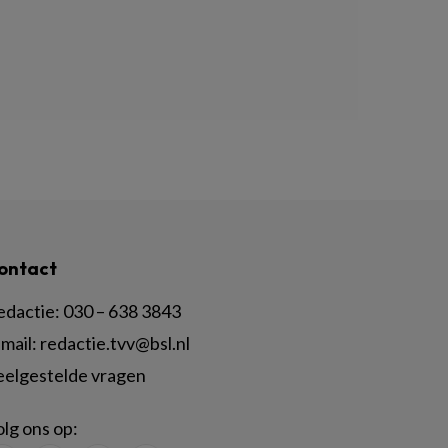
ontact
edactie:
030 – 638 3843
mail:
redactie.tvv@bsl.nl
eelgestelde vragen
lg ons op: