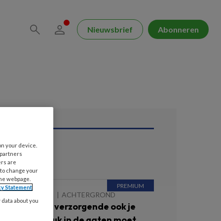
Nieuwsbrief
Abonneren
on your device.
ees ook
 partners
ers are
 to change your
the webpage.
cy Statement
 AUGUSTUS 2026
ACHTERGROND
y data about you
aarom je als verzorgende ook je
igen bloeddruk in de gaten moet