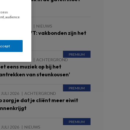
ouden
access
ent, audience
 AUGUSTUS 2026
NIEUWS
ieuwe cao VVT: vakbonden zijn het
og niet eens
Accept
 AUGUSTUS 2026
ACHTERGROND
Zet eens muziek op bij het
antrekken van steunkousen’
 JULI 2026
ACHTERGROND
o zorg je dat je cliënt meer eiwit
innenkrijgt
 JULI 2026
NIEUWS