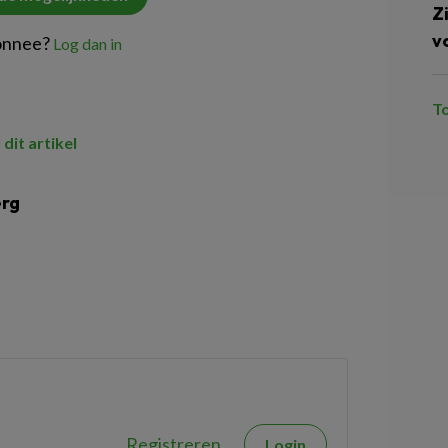
Z
v
onnee?
Log dan in
T
 dit artikel
erg
Registreren
Login