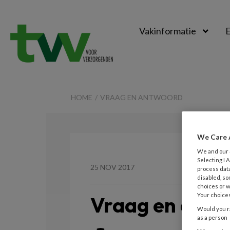
Vakinformatie
E
TVV
HOME
VRAAG EN ANTWOORD
We Care 
We and our
Selecting I
25 NOV 2017
process data
disabled, so
choices or w
Your choices
Vraag en ant
Would you ra
as a person