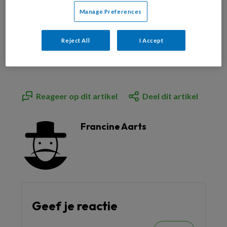
Manage Preferences
Bekijk de mogelijkheden
Reject All
I Accept
Al abonnee?
Log dan in
Reageer op dit artikel
Deel dit artikel
Francine Aarts
Geef je reactie