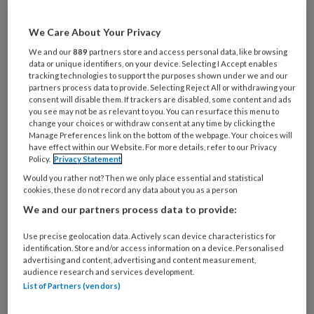
huidletsel veroorzaken, ook wel
incontinentie-geassocieerde
We Care About Your Privacy
dermatitis (IAD) genaamd. Aan de hand
We and our
889
partners store and access personal data, like browsing
van een aantal casussen helpen we je
data or unique identifiers, on your device. Selecting I Accept enables
tracking technologies to support the purposes shown under we and our
om de vier verschillende categorieën
partners process data to provide. Selecting Reject All or withdrawing your
consent will disable them. If trackers are disabled, some content and ads
van IAD beter te herkennen en geven
you see may not be as relevant to you. You can resurface this menu to
we tips hoe je de aangedane huid het
change your choices or withdraw consent at any time by clicking the
Manage Preferences link on the bottom of the webpage. Your choices will
beste kunt verzorgen.
have effect within our Website. For more details, refer to our Privacy
Policy.
Privacy Statement
Would you rather not? Then we only place essential and statistical
Incontinentie-geassocieerde dermatitis (IAD)
cookies, these do not record any data about you as a person
is een veelvoorkomende
We and our partners process data to provide:
Use precise geolocation data. Actively scan device characteristics for
identification. Store and/or access information on a device. Personalised
advertising and content, advertising and content measurement,
PREMIUM
audience research and services development.
List of Partners (vendors)