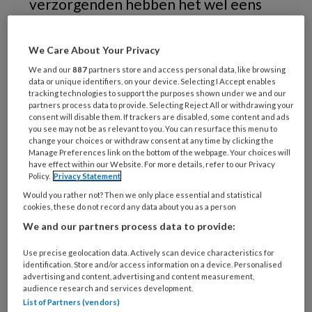
verzorgenden hebben het wel eens
meegemaakt: een cliënt met dementie
die constant aan het roepen is.
We Care About Your Privacy
Waarom gebeurt dit? En hoe ga je
We and our
887
partners store and access personal data, like browsing
data or unique identifiers, on your device. Selecting I Accept enables
hiermee om? Ouderenpsychologe
tracking technologies to support the purposes shown under we and our
Sarah Blom neemt het onder de loep in
partners process data to provide. Selecting Reject All or withdrawing your
consent will disable them. If trackers are disabled, some content and ads
deze podcast.
you see may not be as relevant to you. You can resurface this menu to
change your choices or withdraw consent at any time by clicking the
Manage Preferences link on the bottom of the webpage. Your choices will
have effect within our Website. For more details, refer to our Privacy
Policy.
Privacy Statement
Beluister hier de podcast!
Would you rather not? Then we only place essential and statistical
cookies, these do not record any data about you as a person
We and our partners process data to provide:
Use precise geolocation data. Actively scan device characteristics for
identification. Store and/or access information on a device. Personalised
advertising and content, advertising and content measurement,
audience research and services development.
List of Partners (vendors)