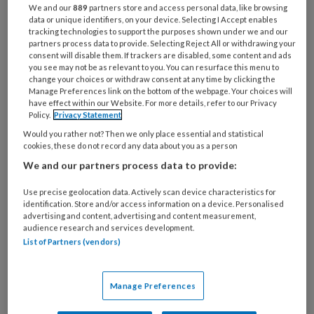
We and our
889
partners store and access personal data, like browsing
mondkapje draagt, kunnen
data or unique identifiers, on your device. Selecting I Accept enables
tracking technologies to support the purposes shown under we and our
de elastieken hiervan lelijk
partners process data to provide. Selecting Reject All or withdrawing your
snijden achter je oren.
Met
consent will disable them. If trackers are disabled, some content and ads
you see may not be as relevant to you. You can resurface this menu to
deze vijf eenvoudige
change your choices or withdraw consent at any time by clicking the
manieren geef je je oren wat
Manage Preferences link on the bottom of the webpage. Your choices will
have effect within our Website. For more details, refer to our Privacy
‘lucht’. >>
Policy.
Privacy Statement
Would you rather not? Then we only place essential and statistical
cookies, these do not record any data about you as a person
Wat is de andere oorzaak van maskne?
We and our partners process data to provide:
‘Wrijving en irritatie: er is een stuk stof of
Use precise geolocation data. Actively scan device characteristics for
identification. Store and/or access information on a device. Personalised
ander materiaal dat op je huid drukt en wrijft.
advertising and content, advertising and content measurement,
audience research and services development.
Dit irriteert de huid en daardoor kunnen
List of Partners (vendors)
pukkeltjes ontstaan. Dit noemen we acne
mechanica: er is mechanische schade door
wrijving. Het grappige is dat dit huidprobleem
Manage Preferences
vroeger in de flowerpowerperiode ook