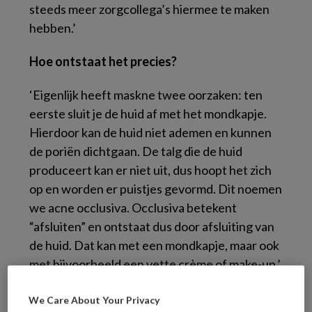
steeds meer zorgcollega’s hiermee te maken
hebben.’
Hoe ontstaat het precies?
‘Eigenlijk heeft maskne twee oorzaken: ten
eerste sluit je de huid af met het mondkapje.
Hierdoor kan de huid niet ademen en kunnen
de poriën dichtgaan. De talg die de huid
produceert kan er niet uit, dus hoopt het zich
op en worden er puistjes gevormd. Dit noemen
we acne occlusiva. Occlusiva betekent
“afsluiten” en ontstaat dus door afsluiting van
de huid. Dat kan met een mondkapje, maar ook
met bijvoorbeeld een vette crème of make-up.’
We Care About Your Privacy
Als je regelmatig een