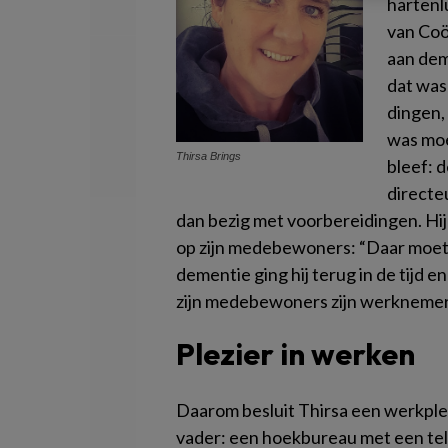
hartenl
van Coö
aan dem
dat was 
dingen,
was moe
Thirsa Brings
bleef: d
directeu
dan bezig met voorbereidingen. Hi
op zijn medebewoners: “Daar moet i
dementie ging hij terug in de tijd e
zijn medebewoners zijn werknemer
Plezier in werken
Daarom besluit Thirsa een werkplek
vader: een hoekbureau met een tel