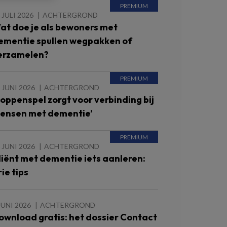
 JULI 2026
ACHTERGROND
at doe je als bewoners met
ementie spullen wegpakken of
erzamelen?
 JUNI 2026
ACHTERGROND
Poppenspel zorgt voor verbinding bij
ensen met dementie’
 JUNI 2026
ACHTERGROND
liënt met dementie iets aanleren:
ie tips
JUNI 2026
ACHTERGROND
ownload gratis: het dossier Contact