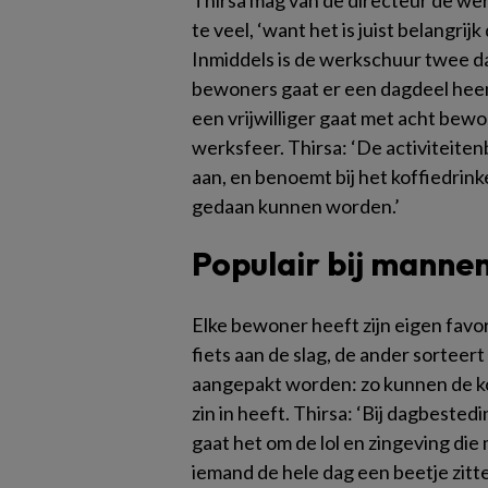
Thirsa mag van de directeur de we
te veel, ‘want het is juist belangrijk
Inmiddels is de werkschuur twee da
bewoners gaat er een dagdeel heen
een vrijwilliger gaat met acht bew
werksfeer. Thirsa: ‘De activiteite
aan, en benoemt bij het koffiedrin
gedaan kunnen worden.’
Populair bij manne
Elke bewoner heeft zijn eigen favor
fiets aan de slag, de ander sorteer
aangepakt worden: zo kunnen de ko
zin in heeft. Thirsa: ‘Bij dagbested
gaat het om de lol en zingeving die 
iemand de hele dag een beetje zitte