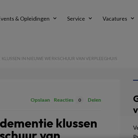
vents & Opleidingen
Service
Vacatures
 KLUSSEN IN NIEUWE WERKSCHUUR VAN VERPLEEGHUIS
G
Opslaan
Reacties
Delen
0
v
dementie klussen
V
kschuur van
Ps