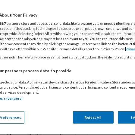
G
About Your Privacy
H
887
partners store and access personal data, like browsing data or unique identifiers, 
e
 Accept enables tracking technologies to support the purposes shown under we and our
 to provide. Selecting Reject All or withdrawing your consent will disable them. If track
S
me content and ads you see may not be as relevant to you. You can resurface this menu
n opende onlangs een werkschuur in
ithdraw consent at any time by clicking the Manage Preferences link on the bottom of 
 will have effect within our Website. For more details, refer to our Privacy Policy.
Priva
V
Vijverhof in Harmelen. Hier kunnen
ther not? Then we only place essential and statistical cookies, these do not record an
M
eutelen, rommelen en werken, terwijl
r de wacht houdt: ‘Sommige
r partners process data to provide:
ur van tevoren klaar om te gaan
geolocation data. Actively scan device characteristics for identification. Store and/or 
L
 on a device. Personalised advertising and content, advertising and content measurem
d services development.
tners (vendors)
, verven, zagen, schroefjes sorteren… het
3
 allemaal in de werkschuur van verpleeghuis
‘
Preferences
Reject All
I 
erhof van zorgorganisatie De Rijnhoven,
a
woners –veelal met dementie- naar