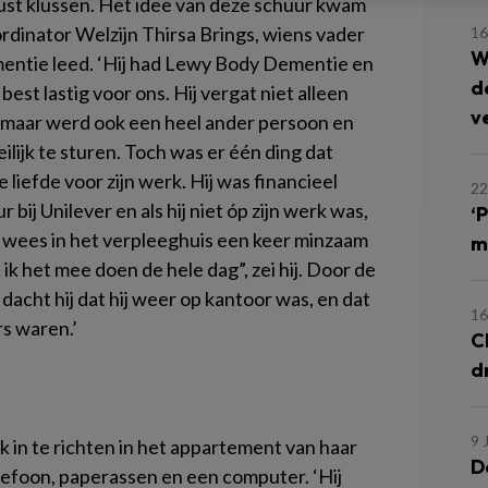
ust klussen. Het idee van deze schuur kwam
rdinator Welzijn Thirsa Brings, wiens vader
16
W
entie leed. ‘Hij had Lewy Body Dementie en
d
best lastig voor ons. Hij vergat niet alleen
v
 maar werd ook een heel ander persoon en
ilijk te sturen. Toch was er één ding dat
e liefde voor zijn werk. Hij was financieel
22
r bij Unilever en als hij niet óp zijn werk was,
‘
j wees in het verpleeghuis een keer minzaam
m
k het mee doen de hele dag”, zei hij. Door de
n dacht hij dat hij weer op kantoor was, en dat
16
s waren.’
C
dr
9 
 in te richten in het appartement van haar
D
efoon, paperassen en een computer. ‘Hij