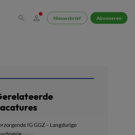
Nieuwsbrief
Abonneren
erelateerde
acatures
erzorgende IG GGZ – Langdurige
ychiatrie