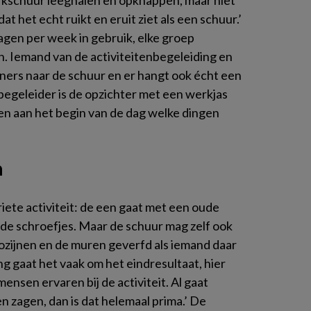
rkschuur leeghalen en opknappen, maar niet
 dat het echt ruikt en eruit ziet als een schuur.’
gen per week in gebruik, elke groep
. Iemand van de activiteitenbegeleiding en
oners naar de schuur en er hangt ook écht een
nbegeleider is de opzichter met een werkjas
ken aan het begin van de dag welke dingen
n
iete activiteit: de een gaat met een oude
t de schroefjes. Maar de schuur mag zelf ook
zijnen en de muren geverfd als iemand daar
ing gaat het vaak om het eindresultaat, hier
mensen ervaren bij de activiteit. Al gaat
n zagen, dan is dat helemaal prima.’ De