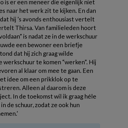
 is er een meneer die eigenlijk niet
s naar het werk zit te kijken. En dan
at hij ’s avonds enthousiast vertelt
vertelt Thirsa. Van familieleden hoort
voldaan” is nadat ze in de werkschuur
t duwde een bewoner een briefje
ond dat hij zich graag wilde
e werkschuur te komen “werken”. Hij
tevoren al klaar om mee te gaan. Een
t idee om een prikklok op te
treren. Alleen al daarom is deze
ct. In de toekomst wil ik graag héle
n de schuur, zodat ze ook hun
emen.’