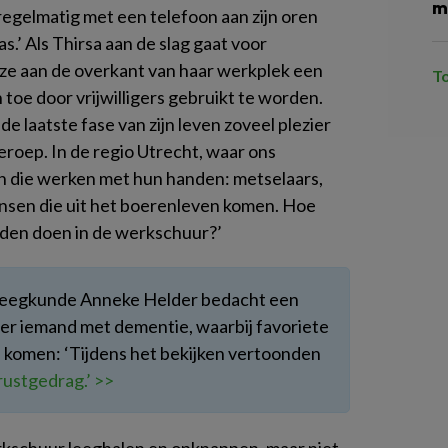
m
t regelmatig met een telefoon aan zijn oren
as.’ Als Thirsa aan de slag gaat voor
 ze aan de overkant van haar werkplek een
T
 toe door vrijwilligers gebruikt te worden.
 de laatste fase van zijn leven zoveel plezier
eroep. In de regio Utrecht, waar ons
en die werken met hun handen: metselaars,
nsen die uit het boerenleven komen. Hoe
onden doen in de werkschuur?’
pleegkunde Anneke Helder bedacht een
er iemand met dementie, waarbij favoriete
 komen: ‘Tijdens het bekijken vertoonden
rustgedrag.’ >>