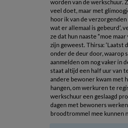
worden van de werkschuur. Zo
veel doet, maar met glimoogje
hoor ik van de verzorgenden d
wat er allemaal is gebeurd’, 
ze dat hun naaste “moe maar 
zijn geweest. Thirsa: ‘Laats
onder de deur door, waarop st
aanmelden om nog vaker in d
staat altijd een half uur van 
andere bewoner kwam met he
hangen, om werkuren te regis
werkschuur een geslaagd proje
dagen met bewoners werken i
broodtrommel mee kunnen n