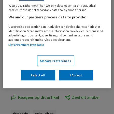
Neem een maandabonnement op TVV
Would you rather not? Then we only place essential and statistical
cookies, these do not record any data about you as a person
voor maar €6,- per maand!
We and our partners process data to provide:
Use precise geolocation data. Actively scan device characteristics for
identification. Store and/or access information on a device. Personalised
Onbeperkt alle premium artikelen lezen
advertising and content, advertising and content measurement,
Verdien accreditatiepunten met TVV
audience research and services development.
List of Partners (vendors)
Check
Bekijk de mogelijkheden
Manage Preferences
Al abonnee?
Log dan in
Reject All
I Accept
Reageer op dit artikel
Deel dit artikel
dementie
seksualiteit