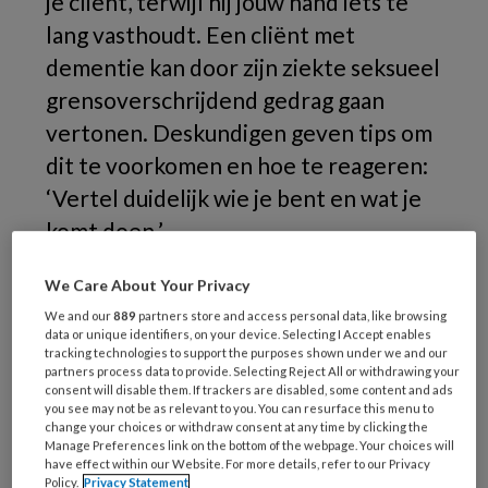
je cliënt, terwijl hij jouw hand iets te
lang vasthoudt. Een cliënt met
dementie kan door zijn ziekte seksueel
grensoverschrijdend gedrag gaan
vertonen. Deskundigen geven tips om
dit te voorkomen en hoe te reageren:
‘Vertel duidelijk wie je bent en wat je
komt doen.’
Cliënten met dementie vertonen soms
We Care About Your Privacy
(onbedoeld)
We and our
889
partners store and access personal data, like browsing
data or unique identifiers, on your device. Selecting I Accept enables
tracking technologies to support the purposes shown under we and our
partners process data to provide. Selecting Reject All or withdrawing your
consent will disable them. If trackers are disabled, some content and ads
PREMIUM
you see may not be as relevant to you. You can resurface this menu to
change your choices or withdraw consent at any time by clicking the
Manage Preferences link on the bottom of the webpage. Your choices will
Wil je dit artikel lezen?
have effect within our Website. For more details, refer to our Privacy
Policy.
Privacy Statement