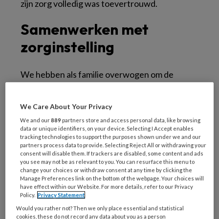
zijn zorg volledig was toevertrouwd.
Samenwerken met
zorginstelling
We hebben als familie overwogen om de
zorginstelling in te lichten over onze
vermoedens. Maar ik weet dat de ene
We Care About Your Privacy
zorginstelling hier beter mee omgaat dan de
We and our
889
partners store and access personal data, like browsing
andere: de ene stuurt de familie met een
data or unique identifiers, on your device. Selecting I Accept enables
tracking technologies to support the purposes shown under we and our
kluitje in het riet, de andere pakt het serieus
partners process data to provide. Selecting Reject All or withdrawing your
aan, en huurt een bedrijfsbeveiligingsbedrijf in.
consent will disable them. If trackers are disabled, some content and ads
you see may not be as relevant to you. You can resurface this menu to
Dit beschrijf ik ook in
mijn artikel
(waarin je het
change your choices or withdraw consent at any time by clicking the
hele verhaal leest) voor Volkskrant Magazine:
Manage Preferences link on the bottom of the webpage. Your choices will
have effect within our Website. For more details, refer to our Privacy
een van de meest effectieve methodes om een
Policy.
Privacy Statement
dief in de zorg te betrappen, is het plaatsen
Would you rather not? Then we only place essential and statistical
cookies, these do not record any data about you as a person