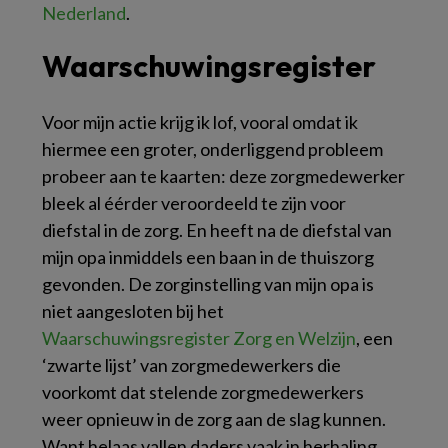
Nederland
.
Waarschuwingsregister
Voor mijn actie krijg ik lof, vooral omdat ik
hiermee een groter, onderliggend probleem
probeer aan te kaarten: deze zorgmedewerker
bleek al éérder veroordeeld te zijn voor
diefstal in de zorg. En heeft na de diefstal van
mijn opa inmiddels een baan in de thuiszorg
gevonden. De zorginstelling van mijn opa is
niet aangesloten bij het
Waarschuwingsregister Zorg en Welzijn
, een
‘zwarte lijst’ van zorgmedewerkers die
voorkomt dat stelende zorgmedewerkers
weer opnieuw in de zorg aan de slag kunnen.
Want helaas vallen daders vaak in herhaling.