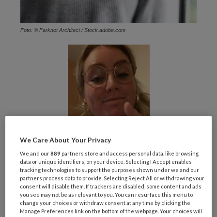
Foto: © Farknot Architect / Stock.adobe.com
We Care About Your Privacy
We and our
889
partners store and access personal data, like browsing
data or unique identifiers, on your device. Selecting I Accept enables
tracking technologies to support the purposes shown under we and our
partners process data to provide. Selecting Reject All or withdrawing your
Ik lig wakker in mijn bed. Slapen lukt niet. Ik heb
consent will disable them. If trackers are disabled, some content and ads
een werkweek gedraaid van 43 uur. Je leest
you see may not be as relevant to you. You can resurface this menu to
change your choices or withdraw consent at any time by clicking the
het goed. 43 uur. Laten we het maar niet
Manage Preferences link on the bottom of the webpage. Your choices will