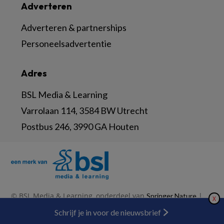
Adverteren
Adverteren & partnerships
Personeelsadvertentie
Adres
BSL Media & Learning
Varrolaan 114, 3584 BW Utrecht
Postbus 246, 3990 GA Houten
© BSL Media & Learning, onderdeel van
|
Springer Nature
X
|
|
Privacy Statement
Disclaimer
Voorwaarden
Nieuwsbrief
Schrijf je in voor de nieuwsbrief
Abonneren