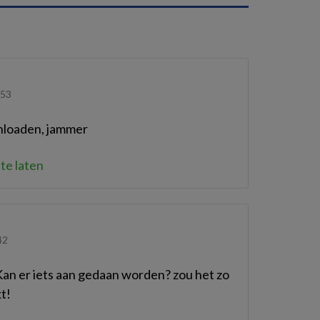
:53
wnloaden, jammer
te laten
42
Kan er iets aan gedaan worden? zou het zo
t!