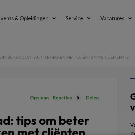
vents & Opleidingen
Service
Vacatures
 OM BETER CONTACT TE MAKEN MET CLIËNTEN MET DEMENTIE
G
Opslaan
Reacties
Delen
8
v
d: tips om beter
V
en met cliënten
Ps