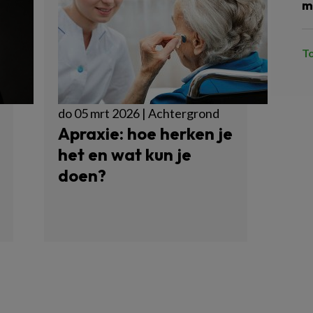
m
T
do 05 mrt 2026 | Achtergrond
Apraxie: hoe herken je
het en wat kun je
doen?