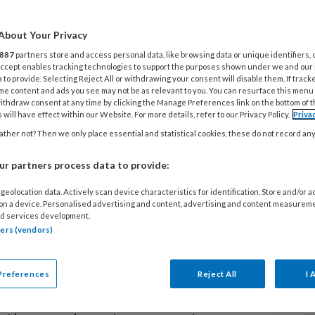
G
About Your Privacy
H
887
partners store and access personal data, like browsing data or unique identifiers, 
e
 Accept enables tracking technologies to support the purposes shown under we and our
 to provide. Selecting Reject All or withdrawing your consent will disable them. If track
S
me content and ads you see may not be as relevant to you. You can resurface this menu
an Positieve Gezondheid, contact
ithdraw consent at any time by clicking the Manage Preferences link on the bottom of 
 will have effect within our Website. For more details, refer to our Privacy Policy.
Priva
V
tie in het verpleeghuis? Vilans
ther not? Then we only place essential and statistical cookies, these do not record an
M
zorgverleners op welke momenten en
 kunnen. De inzichten zijn met
r partners process data to provide:
n in een boekje dat je nu gratis
geolocation data. Actively scan device characteristics for identification. Store and/or 
L
 on a device. Personalised advertising and content, advertising and content measurem
d services development.
tners (vendors)
t mensen niet hun ziekte zijn en dat de
3
 aandoening zou moeten gaan. Het betekent
‘
Preferences
Reject All
I 
n mensen, naar wat hun leven betekenis geeft
a
ichten. Het boekje beschrijft zes momenten