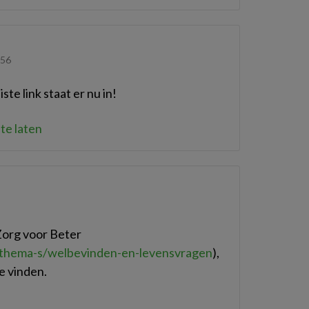
:56
te link staat er nu in!
te laten
 Zorg voor Beter
/thema-s/welbevinden-en-levensvragen
),
e vinden.