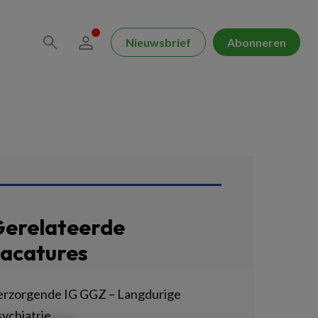
Nieuwsbrief
Abonneren
erelateerde
acatures
erzorgende IG GGZ – Langdurige
ychiatrie