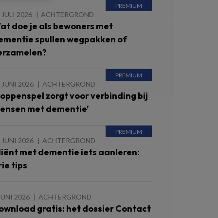
 JULI 2026
ACHTERGROND
at doe je als bewoners met
ementie spullen wegpakken of
erzamelen?
 JUNI 2026
ACHTERGROND
Poppenspel zorgt voor verbinding bij
ensen met dementie’
 JUNI 2026
ACHTERGROND
liënt met dementie iets aanleren:
ie tips
JUNI 2026
ACHTERGROND
ownload gratis: het dossier Contact