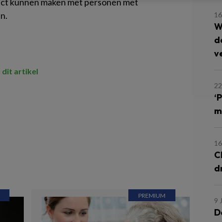
tact kunnen maken met personen met
n.
16
W
d
v
 dit artikel
22
‘
m
16
C
dr
9 
D