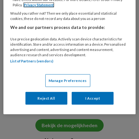
Stel: je komt bij een cliënt
Policy.
Privacy Statement
Would you rather not? Then we only place essential and statistical
cookies, these do not record any data about you as a person
We and our partners process data to provide:
PREMIUM
Use precise geolocation data. Actively scan device characteristics for
identification. Store and/or access information on a device. Personalised
Wil je dit artikel lezen?
advertising and content, advertising and content measurement,
audience research and services development.
Neem een maandabonnement op TVV
List of Partners (vendors)
voor maar €6,- per maand!
Manage Preferences
Onbeperkt alle premium artikelen lezen
Reject All
I Accept
Verdien accreditatiepunten met TVV
Check
Bekijk de mogelijkheden