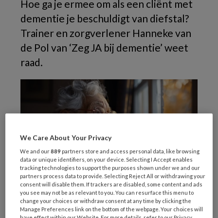
Hoe ga je ermee om als een cliënt met
dementie je beschuldigt van diefstal?
Trainer en zorgverlener Hanneke van
de Pol van ‘Zeg JA bij dementie’ weet
raad.
We Care About Your Privacy
We and our
889
partners store and access personal data, like browsing
data or unique identifiers, on your device. Selecting I Accept enables
tracking technologies to support the purposes shown under we and our
partners process data to provide. Selecting Reject All or withdrawing your
consent will disable them. If trackers are disabled, some content and ads
you see may not be as relevant to you. You can resurface this menu to
change your choices or withdraw consent at any time by clicking the
Foto: Pixabay
Manage Preferences link on the bottom of the webpage. Your choices will
have effect within our Website. For more details, refer to our Privacy