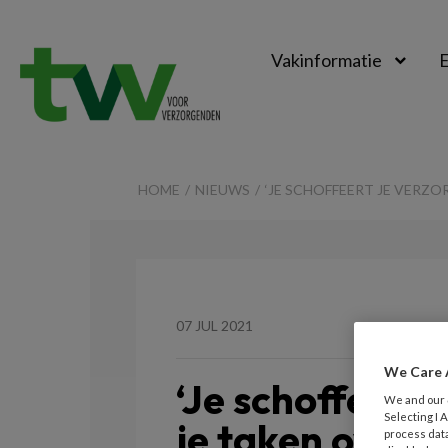
Vakinformatie
E
TVV
HOME
NIEUWS
‘JE SCHOFFEERT JE VERZ
07 JUL 2021
We Care 
‘Je schoffeert 
We and our
Selecting I
je taken overl
process data