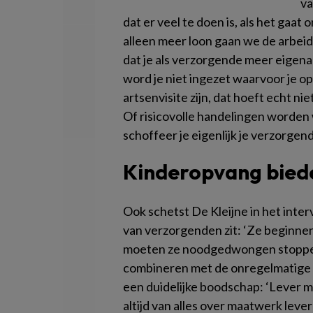
va
dat er veel te doen is, als het ga
alleen meer loon gaan we de arbeid
dat je als verzorgende meer eigenaar
word je niet ingezet waarvoor je op
artsenvisite zijn, dat hoeft echt n
Of risicovolle handelingen worden
schoffeer je eigenlijk je verzorgend
Kinderopvang bied
Ook schetst De Kleijne in het inter
van verzorgenden zit: ‘Ze beginnen 
moeten ze noodgedwongen stoppen.
combineren met de onregelmatige d
een duidelijke boodschap: ‘Lever 
altijd van alles over maatwerk lev