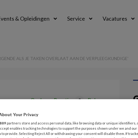
vents & Opleidingen
Service
Vacatures
ORGENDE ALS JE TAKEN OVERLAAT AAN DE VERPLEEGKUNDIGE’
G
Opslaan
Reacties
Delen
0
v
About Your Privacy
je verzorgende als
889
partners store and access personal data, like browsing data or unique identifiers, 
B
 Accept enables tracking technologies to support the purposes shown under we and our
aat aan de
 to provide. Selecting Reject All or withdrawing your consent will disable them. If track
E