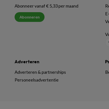
Abonneer vanaf € 5,33 per maand
R
E-
Abonneren
V
Vo
Adverteren
P
Adverteren & partnerships
B
Personeelsadvertentie