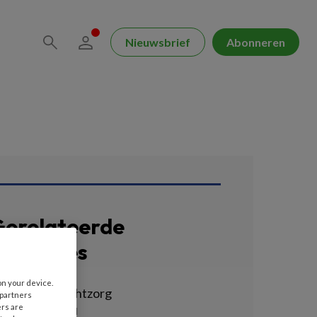
Nieuwsbrief
Abonneren
erelateerde
acatures
on your device.
egeleider Nachtzorg
 partners
ers are
EMHART | BAARN