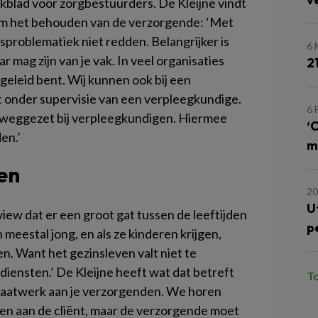
kblad voor zorgbestuurders. De Kleijne vindt
at om het behouden van de verzorgende: ‘Met
sproblematiek niet redden. Belangrijker is
6 
 mag zijn van je vak. In veel organisaties
2
geleid bent. Wij kunnen ook bij een
iet onder supervisie van een verpleegkundige.
6 
 weggezet bij verpleegkundigen. Hiermee
‘
en.’
m
en
20
U
view dat er een groot gat tussen de leeftijden
p
meestal jong, en als ze kinderen krijgen,
 Want het gezinsleven valt niet te
iensten.’ De Kleijne heeft wat dat betreft
T
maatwerk aan je verzorgenden. We horen
eren aan de cliënt, maar de verzorgende moet