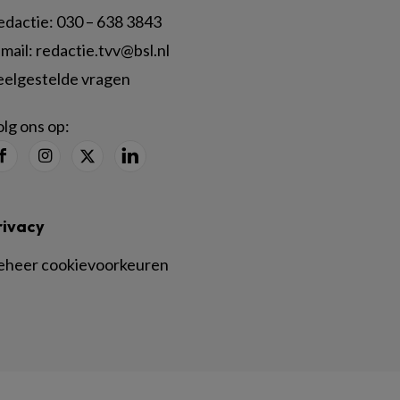
edactie:
030 – 638 3843
mail:
redactie.tvv@bsl.nl
eelgestelde vragen
lg ons op:
rivacy
eheer cookievoorkeuren