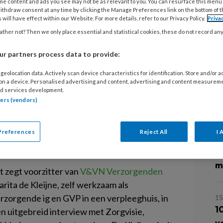
me content and ads you see may not be as relevant to you. You can resurface this menu
ge’
ithdraw consent at any time by clicking the Manage Preferences link on the bottom of 
B
 will have effect within our Website. For more details, refer to our Privacy Policy.
Priva
M
ther not? Then we only place essential and statistical cookies, these do not record an
B
r partners process data to provide:
M
r aandacht besteden aan de wensen
geolocation data. Actively scan device characteristics for identification. Store and/or 
 on a device. Personalised advertising and content, advertising and content measurem
rotere contracten aan te bieden, de
d services development.
e wensen van de verzorgenden, en
tners (vendors)
L
 geef ons de taken waarvoor we
 over te laten aan de
Preferences
Reject All
I 
9 
D
m
t zegt voorzitter van
V&VN Verzorgenden
rita de Kleijne, zelf werkzaam als
rzorgende ig en GVP in een verpleeghuis, in
15
1
n uitgebreid interview met Zorgvisie,
v