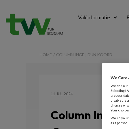
Vakinformatie
E
TVV
HOME
COLUMN INGE | DUN KOORD
We Care 
We and our
Selecting I
11 JUL 2024
process data
disabled, so
choices or w
Column Inge |
Your choices
Would you ra
as a person