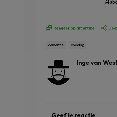
Al ab
Reageer op dit artikel
Deel
dementie
voeding
Inge van Wes
Geef je reactie