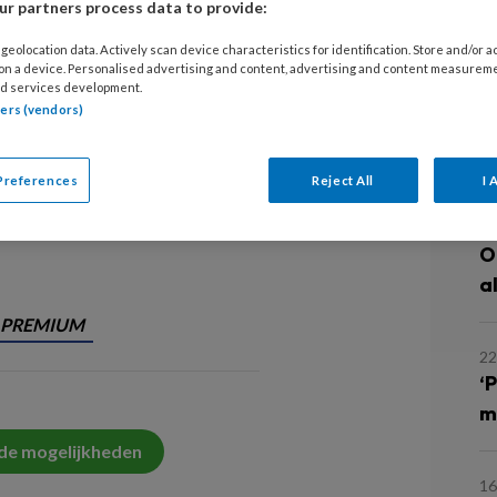
r partners process data to provide:
geolocation data. Actively scan device characteristics for identification. Store and/or 
erp waarmee wij te maken krijgen in
16
 on a device. Personalised advertising and content, advertising and content measurem
d services development.
W
ld gaan om een gebrek aan eetlust,
tners (vendors)
d
t. Of een verandering van smaak en
v
Preferences
Reject All
I 
’. Zo
29
O
a
PREMIUM
22
‘
m
 de mogelijkheden
16