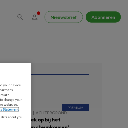
Nieuwsbrief
Abonneren
on your device.
ees ook
 partners
ers are
 to change your
the webpage.
cy Statement
 AUGUSTUS 2026
ACHTERGROND
y data about you
Zet eens muziek op bij het
antrekken van steunkousen’