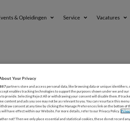
vents & Opleidingen
Service
Vacatures
About Your Privacy
PREMIUM
887
partners store and access personal data, like browsing data or unique identifiers, 
L
 Accept enables tracking technologies to support the purposes shown under we and our
Opslaan
Reacties
Delen
0
 to provide. Selecting Reject All or withdrawing your consent will disable them. If track
me content and ads you see may not be as relevant to you. You can resurface this menu
ithdraw consent at any time by clicking the Manage Preferences link on the bottom of 
 Dun koord
 will have effect within our Website. For more details, refer to our Privacy Policy.
Priva
3
ther not? Then we only place essential and statistical cookies, these do not record an
‘
a