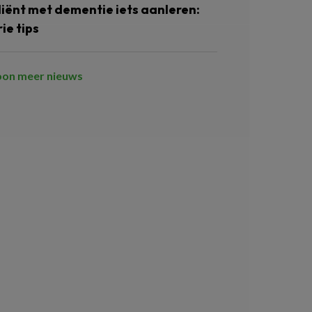
liënt met dementie iets aanleren:
ie tips
oon meer nieuws