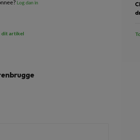
onnee?
Log dan in
C
dr
 dit artikel
T
tenbrugge