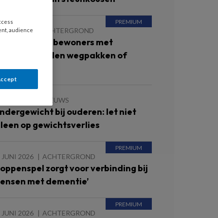
access
 JULI 2026
ACHTERGROND
ent, audience
at doe je als bewoners met
ementie spullen wegpakken of
erzamelen?
Accept
 JUNI 2026
NIEUWS
ndergewicht bij ouderen: let niet
lleen op gewichtsverlies
 JUNI 2026
ACHTERGROND
Poppenspel zorgt voor verbinding bij
ensen met dementie’
 JUNI 2026
ACHTERGROND