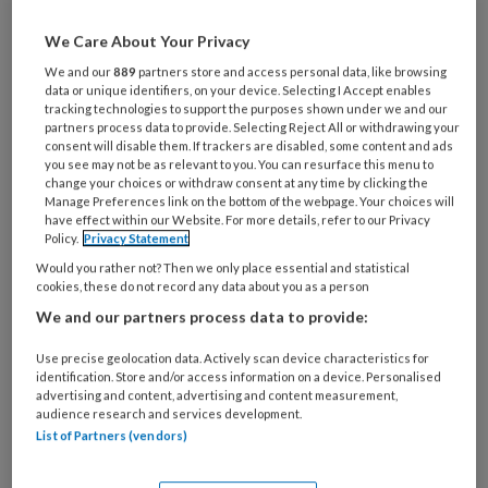
was het koud en vies. De rest van de
We Care About Your Privacy
dag bleef u negatief gestemd en
We and our
889
partners store and access personal data, like browsing
geïrriteerd.'
data or unique identifiers, on your device. Selecting I Accept enables
tracking technologies to support the purposes shown under we and our
partners process data to provide. Selecting Reject All or withdrawing your
Ik lees de rapportage en krijg
consent will disable them. If trackers are disabled, some content and ads
you see may not be as relevant to you. You can resurface this menu to
change your choices or withdraw consent at any time by clicking the
Manage Preferences link on the bottom of the webpage. Your choices will
have effect within our Website. For more details, refer to our Privacy
Policy.
Privacy Statement
PREMIUM
Would you rather not? Then we only place essential and statistical
cookies, these do not record any data about you as a person
We and our partners process data to provide:
Use precise geolocation data. Actively scan device characteristics for
Bekijk de mogelijkheden
identification. Store and/or access information on a device. Personalised
advertising and content, advertising and content measurement,
audience research and services development.
Al abonnee?
Log dan in
List of Partners (vendors)