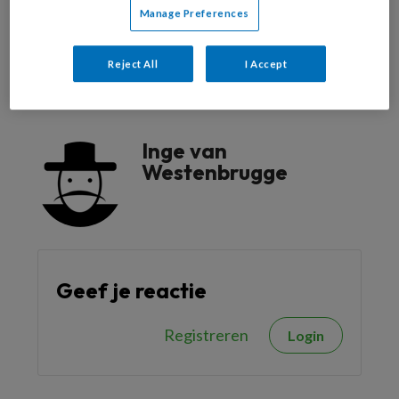
Manage Preferences
Reageer op dit artikel
Deel dit artikel
Reject All
I Accept
dementie
kwaliteit van zorg
Inge van
Westenbrugge
Geef je reactie
Registreren
Login