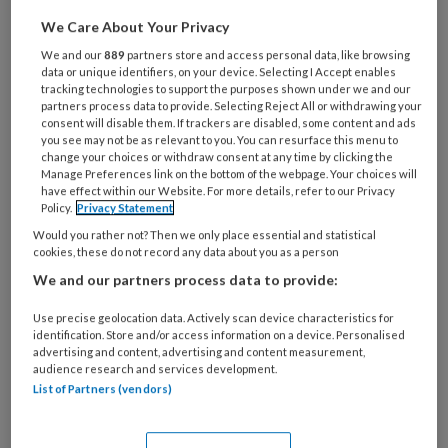
toedienen van medicatie, het
We Care About Your Privacy
verzorgen van wonden, kousen aan- of
We and our
889
partners store and access personal data, like browsing
uitdoen of de ADL-zorg.
data or unique identifiers, on your device. Selecting I Accept enables
tracking technologies to support the purposes shown under we and our
Maar wie in dit vak werkt,
partners process data to provide. Selecting Reject All or withdrawing your
consent will disable them. If trackers are disabled, some content and ads
you see may not be as relevant to you. You can resurface this menu to
change your choices or withdraw consent at any time by clicking the
Manage Preferences link on the bottom of the webpage. Your choices will
have effect within our Website. For more details, refer to our Privacy
PREMIUM
Policy.
Privacy Statement
Would you rather not? Then we only place essential and statistical
cookies, these do not record any data about you as a person
We and our partners process data to provide:
Bekijk de mogelijkheden
Use precise geolocation data. Actively scan device characteristics for
identification. Store and/or access information on a device. Personalised
advertising and content, advertising and content measurement,
Al abonnee?
Log dan in
audience research and services development.
List of Partners (vendors)