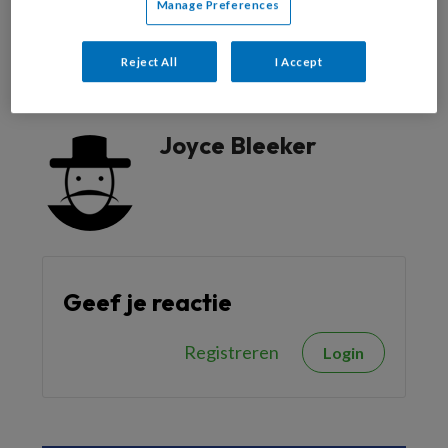
Manage Preferences
Reageer op dit artikel
Deel dit artikel
Reject All
I Accept
kwaliteit van zorg
thuiszorg
Joyce Bleeker
Geef je reactie
Registreren
Login