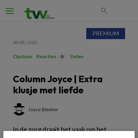
PREMIUM
08 MEI 2025
Opslaan
Reacties
Delen
0
Column Joyce | Extra
klusje met liefde
Joyce Bleeker
In de zorg draait het vaak om het