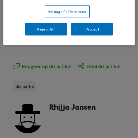
Manage Preferences
Bekijk de mogelijkheden
Reject All
I Accept
Al abonnee?
Log dan in
Reageer op dit artikel
Deel dit artikel
dementie
Rhijja Jansen