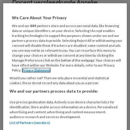
Docent verpleegkunde Anneke
Helder heeft de TvZ-publicatieprijs
We Care About Your Privacy
gewonnen met haar onderzoek naar
We and our
889
partners store and access personal data, like browsing
de effecten van CAVE.
Dit is een
data or unique identifiers, on your device. Selecting I Accept enables
gepersonaliseerde film over iemand
tracking technologies to support the purposes shown under we and our
partners process data to provide. Selecting Reject All or withdrawing your
met dementie, waarbij favoriete
consent will disable them. If trackers are disabled, some content and ads
you see may not be as relevant to you. You can resurface this menu to
beelden en muziek voorbijkomen.
change your choices or withdraw consent at any time by clicking the
Manage Preferences link on the bottom of the webpage. Your choices will
have effect within our Website. For more details, refer to our Privacy
Policy.
Privacy Statement
Van harte gefeliciteerd!
Would you rather not? Then we only place essential and statistical
cookies, these do not record any data about you as a person
‘Dank! Ik ben
We and our partners process data to provide:
Use precise geolocation data. Actively scan device characteristics for
identification. Store and/or access information on a device. Personalised
advertising and content, advertising and content measurement,
PREMIUM
audience research and services development.
List of Partners (vendors)