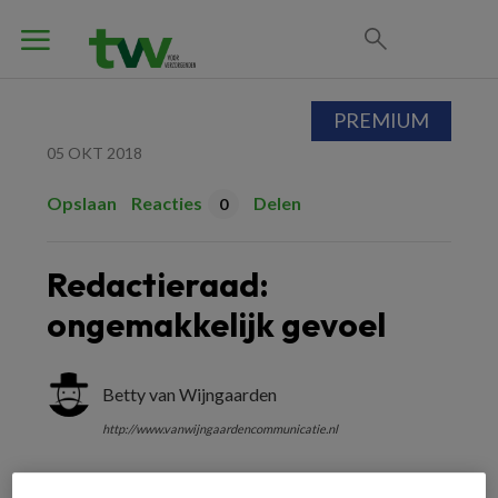
PREMIUM
05 OKT 2018
Opslaan
Reacties
Delen
0
Redactieraad:
ongemakkelijk gevoel
Betty van Wijngaarden
http://www.vanwijngaardencommunicatie.nl
Hoe ga je om met een cliënt die