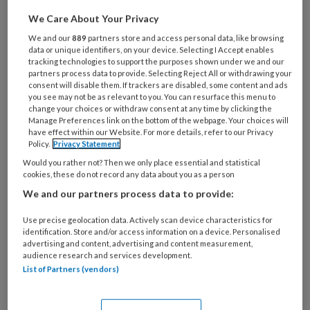
dubbelzinnige opmerkingen maakt.
We Care About Your Privacy
We and our
889
partners store and access personal data, like browsing
Ik sta voor de deur van
data or unique identifiers, on your device. Selecting I Accept enables
tracking technologies to support the purposes shown under we and our
partners process data to provide. Selecting Reject All or withdrawing your
consent will disable them. If trackers are disabled, some content and ads
you see may not be as relevant to you. You can resurface this menu to
change your choices or withdraw consent at any time by clicking the
PREMIUM
Manage Preferences link on the bottom of the webpage. Your choices will
have effect within our Website. For more details, refer to our Privacy
Policy.
Privacy Statement
Would you rather not? Then we only place essential and statistical
cookies, these do not record any data about you as a person
Bekijk de mogelijkheden
We and our partners process data to provide:
Use precise geolocation data. Actively scan device characteristics for
Al abonnee?
Log dan in
identification. Store and/or access information on a device. Personalised
advertising and content, advertising and content measurement,
audience research and services development.
List of Partners (vendors)
Reageer op dit artikel
Deel dit artikel