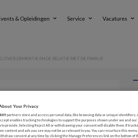
vents & Opleidingen
Service
Vacatures
G OVER DEMENTIE EN DE RELATIE MET DE FAMILIE
G
Opslaan
Reacties
Delen
0
About Your Privacy
v
889
partners store and access personal data, like browsing data or unique identifiers, 
e-learning over
 Accept enables tracking technologies to support the purposes shown under we and our
 to provide. Selecting Reject All or withdrawing your consent will disable them. If track
V
 relatie met de
me content and ads you see may not be as relevant to you. You can resurface this menu
VI
ithdraw consent at any time by clicking the Manage Preferences link on the bottom of 