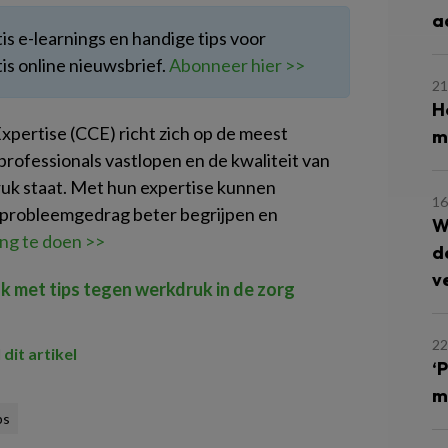
a
tis e-learnings en handige tips voor
is online nieuwsbrief.
Abonneer hier >>
21
H
pertise (CCE) richt zich op de meest
m
rofessionals vastlopen en de kwaliteit van
druk staat. Met hun expertise kunnen
16
 probleemgedrag beter begrijpen en
W
ing te doen >>
d
v
k met tips tegen werkdruk in de zorg
22
 dit artikel
‘
m
ps