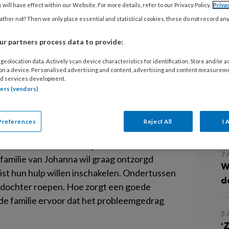
 will have effect within our Website. For more details, refer to our Privacy Policy.
Priva
He
ther not? Then we only place essential and statistical cookies, these do not record an
VI
r partners process data to provide:
V
geolocation data. Actively scan device characteristics for identification. Store and/or 
VI
 on a device. Personalised advertising and content, advertising and content measurem
e en Expertise (CCE) heeft een e-
d services development.
erzorgenden die in de VVT werken.
tners (vendors)
atie met familieleden van je cliënt
L
Preferences
Reject All
I 
 Johanna behandeld. Zij heeft dementie en
7
 familie van Johanna wil graag ontzorgd
W
ist hun hulp willen inschakelen. Ondertussen
d
 dochter roepen. Hoe zorgt een goede
 de familie ervoor dat het probleemgedrag
3
‘