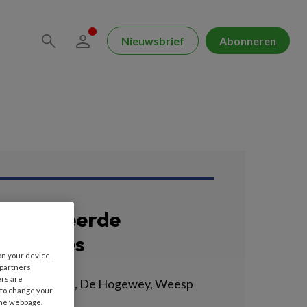
Nieuwsbrief
Abonneren
erelateerde
acatures
on your device.
 partners
ers are
erzorgende IG, De Hogewey, Weesp
 to change your
VIUM | WEESP
the webpage.