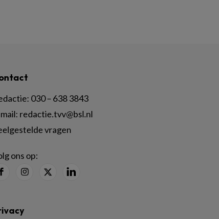
ontact
edactie:
030 – 638 3843
mail:
redactie.tvv@bsl.nl
eelgestelde vragen
lg ons op:
rivacy