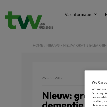
Vakinformatie
E
TVV
HOME
NIEUWS
NIEUW: GRATIS E-LEARNIN
25 OKT 2019
We Care 
We and our
Nieuw: gratis 
Selecting I
process data
dementie en de
disabled, so
choices or w