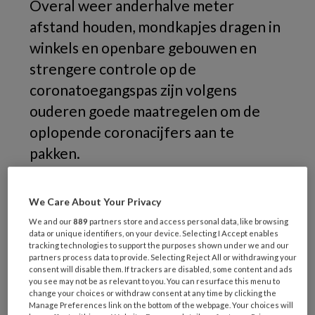
Overal weer anderhalve meter
afstand houden, mondkapjes dragen in
winkels en openbare gebouwen en
strengere controle op de
coronatoegangspas zijn volgens
ouderen goede maatregelen om de
oplopende coronacijfers aan te
pakken.
Dit blijkt uit
een peiling
van
We Care About Your Privacy
ouderenorganisatie ANBO onder ongeveer
We and our
889
partners store and access personal data, like browsing
9.000 65-plussers. Van hen is 90 procent
data or unique identifiers, on your device. Selecting I Accept enables
voorstander van extra maatregelen. De
tracking technologies to support the purposes shown under we and our
partners process data to provide. Selecting Reject All or withdrawing your
ongeveer 9.000 ouderen die de enquête
consent will disable them. If trackers are disabled, some content and ads
hebben ingevuld pleiten met name voor
you see may not be as relevant to you. You can resurface this menu to
change your choices or withdraw consent at any time by clicking the
maatregelen waarmee het voor iedereen
Manage Preferences link on the bottom of the webpage. Your choices will