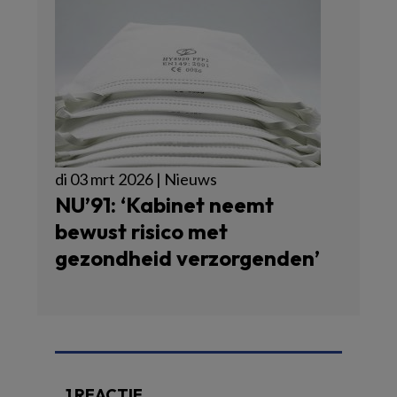
di 03 mrt 2026 | Nieuws
NU’91: ‘Kabinet neemt
bewust risico met
gezondheid verzorgenden’
1 REACTIE