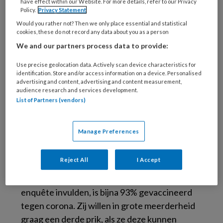
have effect within our Website. For more details, refer to our Privacy
mogelijk blijft om de deur uit te gaan. Er is maar
Policy.
Privacy Statement
weinig steun voor een avondklok, het sluiten
Would you rather not? Then we only place essential and statistical
van de scholen of een beperking van het
cookies, these do not record any data about you as a person
bezoek thuis.
We and our partners process data to provide:
Graag derde prik
Use precise geolocation data. Actively scan device characteristics for
identification. Store and/or access information on a device. Personalised
advertising and content, advertising and content measurement,
audience research and services development.
Bijna de helft van de ouderen (44%) zegt in de
List of Partners (vendors)
peiling dat de versoepelingen op 25 september
er niet toe hebben geleid dat ze nu vaker naar
Manage Preferences
een restaurant of drukke plek gaan. 14% zegt
dat ze dat in het begin wel deden, maar nu toch
Reject All
I Accept
meer thuis blijven omdat de besmettingscijfers
zo snel oplopen. Van de ouderen die de
enquête invulden, is bijna 93% gevaccineerd
tegen corona. Zij willen in grote meerderheid
graag een derde prik, als ze deze kunnen