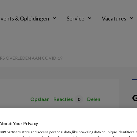
vents & Opleidingen
Service
Vacatures
RS OVERLEDEN AAN COVID-19
G
Opslaan
Reacties
Delen
0
v
medewerkers
About Your Privacy
V
 COVID-19
889
partners store and access personal data, like browsing data or unique identifiers, 
S