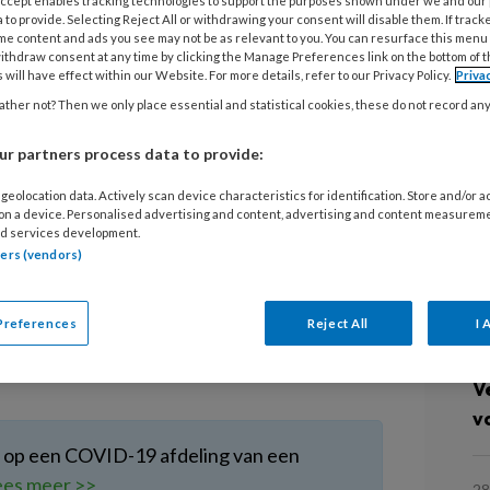
 Accept enables tracking technologies to support the purposes shown under we and our
 to provide. Selecting Reject All or withdrawing your consent will disable them. If track
H
me content and ads you see may not be as relevant to you. You can resurface this menu
ithdraw consent at any time by clicking the Manage Preferences link on the bottom of 
S
 will have effect within our Website. For more details, refer to our Privacy Policy.
Priva
ther not? Then we only place essential and statistical cookies, these do not record an
als overleden na besmetting met het
V
jk of zij dit op hun werk hebben
Ps
r partners process data to provide:
G
geolocation data. Actively scan device characteristics for identification. Store and/or 
 on a device. Personalised advertising and content, advertising and content measurem
en tussen de 45 en 69 jaar oud. Van zes van
d services development.
tners (vendors)
ekend dat zij bestaande
L
 de andere drie overleden
kend. Dit betreft zorgprofessionals die
Preferences
Reject All
I 
rken. Dit meldt het RIVM in haar laatste
4 
V
v
 op een COVID-19 afdeling van een
ees meer >>
28