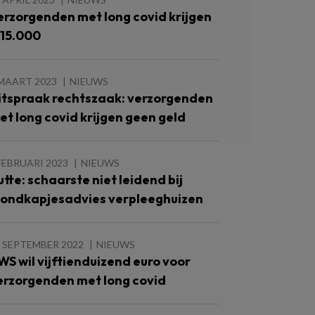
erzorgenden met long covid krijgen
 15.000
 MAART 2023
NIEUWS
itspraak rechtszaak: verzorgenden
et long covid krijgen geen geld
FEBRUARI 2023
NIEUWS
utte: schaarste niet leidend bij
ondkapjesadvies verpleeghuizen
 SEPTEMBER 2022
NIEUWS
WS wil vijftienduizend euro voor
erzorgenden met long covid