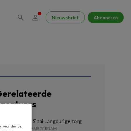
Nieuwsbrief
Abonneren
erelateerde
acatures
erzorgende IG Sinai Langdurige zorg
on your device.
INAI CENTRUM | AMSTERDAM