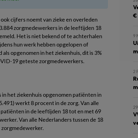
V
€
 ook cijfers noemt van zieke en overleden
 13.884 zorgmedewerkers in de leeftijden 18
meld. Het is niet bekend of te achterhalen
9
U
ijdens hun werk hebben opgelopen of
m
 als opgenomen in het ziekenhuis, dit is 3%
 COVID-19 geteste zorgmedewerkers.
2 
R
m
 in het ziekenhuis opgenomen patiënten in
(5.491) werkt 8 procent in de zorg. Van alle
29
tiënten in de leeftijden 18 tot en met 69
V
werker. Van alle Nederlanders tussen de 18
v
ls zorgmedewerker.