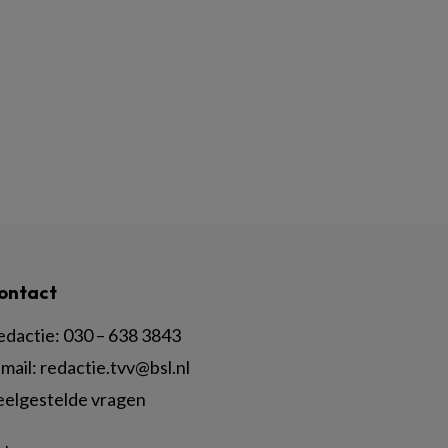
ontact
edactie:
030 – 638 3843
mail:
redactie.tvv@bsl.nl
eelgestelde vragen