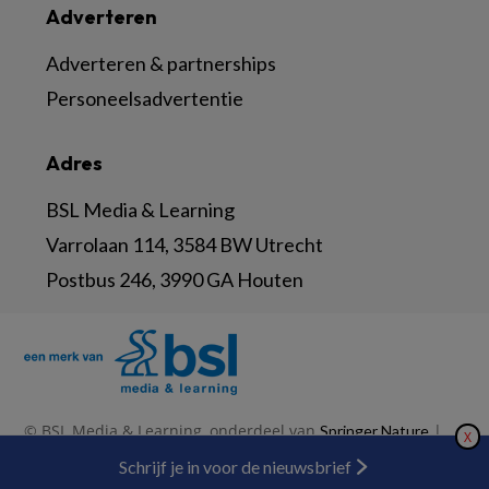
Adverteren
Adverteren & partnerships
Personeelsadvertentie
Adres
BSL Media & Learning
Varrolaan 114, 3584 BW Utrecht
Postbus 246, 3990 GA Houten
© BSL Media & Learning, onderdeel van
|
Springer Nature
X
|
|
Privacy Statement
Disclaimer
Voorwaarden
Nieuwsbrief
Schrijf je in voor de nieuwsbrief
Abonneren