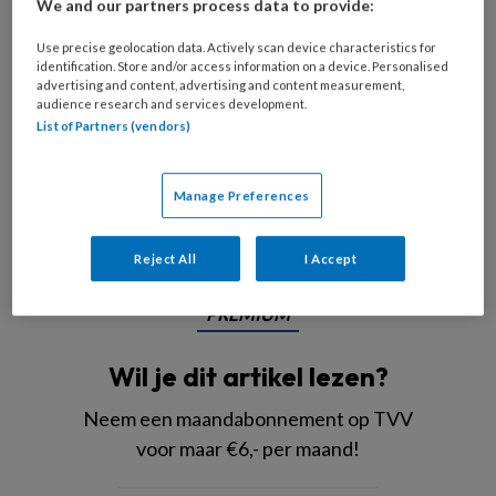
We and our partners process data to provide:
Use precise geolocation data. Actively scan device characteristics for
identification. Store and/or access information on a device. Personalised
Thuiszorg serie Nursing
advertising and content, advertising and content measurement,
Wat is dit voor
audience research and services development.
List of Partners (vendors)
document?
Manage Preferences
‘In
Reject All
I Accept
PREMIUM
Wil je dit artikel lezen?
Neem een maandabonnement op TVV
voor maar €6,- per maand!