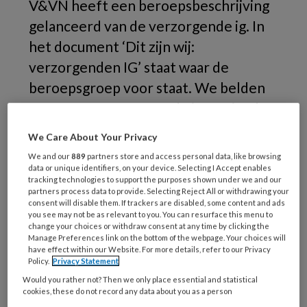
V&VN heeft een beroepsbeschrijving
gelanceerd van de verzorgende ig. In
het document ‘Dit zijn wij:
verzorgenden IG’ staat waar de
beroepsgroep voor staat. We belden
erover met verzorgende ig Marita de
Kleijne, voorzitter van V&VN
We Care About Your Privacy
Verzorgenden.
We and our
889
partners store and access personal data, like browsing
data or unique identifiers, on your device. Selecting I Accept enables
tracking technologies to support the purposes shown under we and our
partners process data to provide. Selecting Reject All or withdrawing your
consent will disable them. If trackers are disabled, some content and ads
you see may not be as relevant to you. You can resurface this menu to
change your choices or withdraw consent at any time by clicking the
Manage Preferences link on the bottom of the webpage. Your choices will
have effect within our Website. For more details, refer to our Privacy
Policy.
Privacy Statement
Would you rather not? Then we only place essential and statistical
cookies, these do not record any data about you as a person