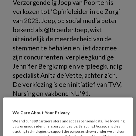
Verzorgende ig Joep van Poorten is
verkozen tot ‘Opinieleider in de Zorg’
van 2023. Joep, op social media beter
bekend als @BroederJoep, wist
uiteindelijk de meerderheid van de
stemmen te behalen en liet daarmee
zijn concurrenten, verpleegkundige
Jennifer Bergkamp en verpleegkundig
specialist Anita de Vette, achter zich.
De verkiezing is een initiatief van TVV,
Nursing en vakbond NU’91.
We Care About Your Privacy
We and our
889
partners store and access personal data, like browsing
data or unique identifiers, on your device. Selecting I Accept enables
tracking technologies to support the purposes shown under we and our