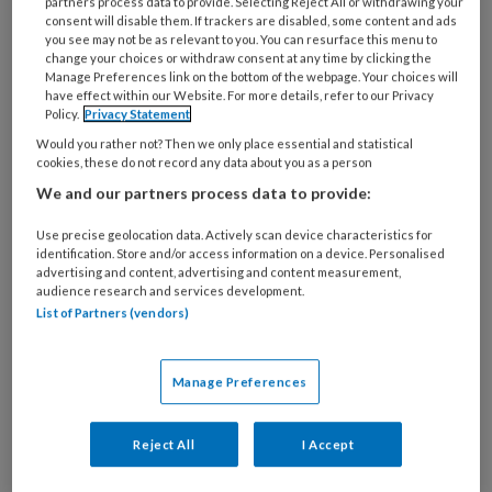
partners process data to provide. Selecting Reject All or withdrawing your
consent will disable them. If trackers are disabled, some content and ads
you see may not be as relevant to you. You can resurface this menu to
change your choices or withdraw consent at any time by clicking the
Manage Preferences link on the bottom of the webpage. Your choices will
have effect within our Website. For more details, refer to our Privacy
Policy.
Privacy Statement
Would you rather not? Then we only place essential and statistical
cookies, these do not record any data about you as a person
Vorig jaar werd Broeder Joep Opinieleider in de Zorg 2023
We and our partners process data to provide:
De Helmondse Van Poorten is verzorgende ig
op een psychogeriatrische afdeling. Hij is
Use precise geolocation data. Actively scan device characteristics for
identification. Store and/or access information on a device. Personalised
bekend van TikTok en Instagram, waar hij
advertising and content, advertising and content measurement,
audience research and services development.
video’s post over zijn belevenissen op zijn
List of Partners (vendors)
werk. Aan volgers geen gebrek: op TikTok
heeft hij er ruim 90.000, op Instagram zijn dat
er ruim 40.000. Van Poorten kreeg ruim 44%
Manage Preferences
van het totaal aan publiek- en jurystemmen en
neemt daarmee het stokje over van Saskia van
Reject All
I Accept
Witzenburg, die de titel in 2022 in de wacht