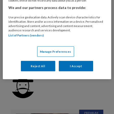
cookies, these do not record any data about you as a person
Verdien accreditatiepunten met TVV
We and our partners process data to provide:
Check
Use precise geolocation data. Actively scan device characteristics for
identification. Store and/or access information on a device. Personalised
Bekijk de mogelijkheden
advertising and content, advertising and content measurement,
audience research and services development.
Al abonnee?
Log dan in
List of Partners (vendors)
Manage Preferences
Reageer op dit artikel
Deel dit artikel
Reject All
I Accept
Francine Aarts