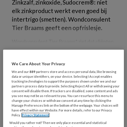
Zinkzalf, zinkoxide, Sudocrem®: niet
elk zinkproduct werkt even goed bij
intertrigo (smetten). Wondconsulent
Tier Braams geeft een opfrislesje.
Wondconsulent Tier Braams* ziet dat cliënten,
We Care About Your Privacy
PREMIUM
We and our
889
partners store and access personal data, like browsing
data or unique identifiers, on your device. Selecting I Accept enables
Wil je dit artikel lezen?
tracking technologies to support the purposes shown under we and our
partners process data to provide. Selecting Reject All or withdrawing your
consent will disable them. If trackers are disabled, some content and ads
Neem een maandabonnement op TVV
you see may not be as relevant to you. You can resurface this menu to
voor maar €6,- per maand!
change your choices or withdraw consent at any time by clicking the
Manage Preferences link on the bottom of the webpage. Your choices will
have effect within our Website. For more details, refer to our Privacy
Policy.
Privacy Statement
Onbeperkt alle premium artikelen lezen
Would you rather not? Then we only place essential and statistical