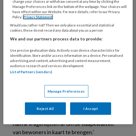
change your choices or withdraw consent at any time by clicking the
een onderzoekswetenschapper, zodat het
Manage Preferences link on the bottom of the webpage. Your choices will
volwaardig praktijkonderzoek zou zijn. Ik ben
have effect within our Website. For more details, refer to our Privacy
Policy.
Privacy Statement
hier uiteindelijk een jaar mee bezig geweest,
Would you rather not? Then we only place essential and statistical
en heb er ook wat eigen tijd in gestoken. Maar
cookies, these do not record any data about you as a person
het was het allemaal waard.’
We and our partners process data to provide:
Use precise geolocation data. Actively scan device characteristics for
Hoe ging je te werk?
identification. Store and/or access information on a device. Personalised
advertising and content, advertising and content measurement,
‘Ik nam interviews af bij zeven bewoners en
audience research and services development.
List of Partners (vendors)
deed nachtobservaties met mijn collega’s. Dat
betekende dat ik –met toestemming van de
mensen- ’s nachts ging kijken hoe ze erbij
Manage Preferences
lagen. Want het soort kussen dat iemand nodig
heeft, hangt onder andere af van of iemand
Reject All
I Accept
een buikslaper, rugslaper of zijslaper is. Ook
nam ik vragenlijsten af om de slaapkwaliteit
van bewoners in kaart te brengen.’