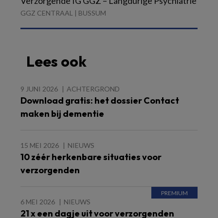
Verzorgende IG GGZ – Langdurige Psychiatrie
GGZ CENTRAAL | BUSSUM
Lees ook
9 JUNI 2026
ACHTERGROND
Download gratis: het dossier Contact
maken bij dementie
15 MEI 2026
NIEUWS
10 zéér herkenbare situaties voor
verzorgenden
6 MEI 2026
NIEUWS
21 x een dagje uit voor verzorgenden