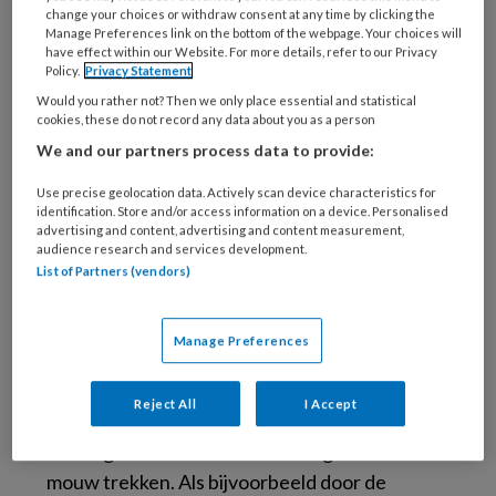
verzorgende, hoe is dit
change your choices or withdraw consent at any time by clicking the
Manage Preferences link on the bottom of the webpage. Your choices will
vastgelegd in de cao?
have effect within our Website. For more details, refer to our Privacy
Policy.
Privacy Statement
Would you rather not? Then we only place essential and statistical
‘In de nieuwe cao staat dat medewerkers
cookies, these do not record any data about you as a person
worden betrokken bij veranderingen in de
We and our partners process data to provide:
organisatie die van invloed zijn op de
Use precise geolocation data. Actively scan device characteristics for
organisatie van het werk of de inhoud van het
identification. Store and/or access information on a device. Personalised
vak.’
advertising and content, advertising and content measurement,
audience research and services development.
List of Partners (vendors)
Wat betekent dit
concreet?
Manage Preferences
‘Dat is nu lastig te zeggen. Elke organisatie
Reject All
I Accept
moet hier zijn eigen invulling aan geven. En
verzorgenden kunnen hun werkgever aan de
mouw trekken. Als bijvoorbeeld door de