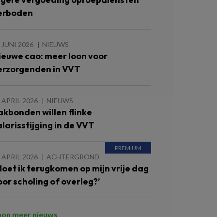
erboden
 JUNI 2026
NIEUWS
ieuwe cao: meer loon voor
erzorgenden in VVT
 APRIL 2026
NIEUWS
akbonden willen flinke
alarisstijging in de VVT
 APRIL 2026
ACHTERGROND
Moet ik terugkomen op mijn vrije dag
oor scholing of overleg?’
oon meer nieuws