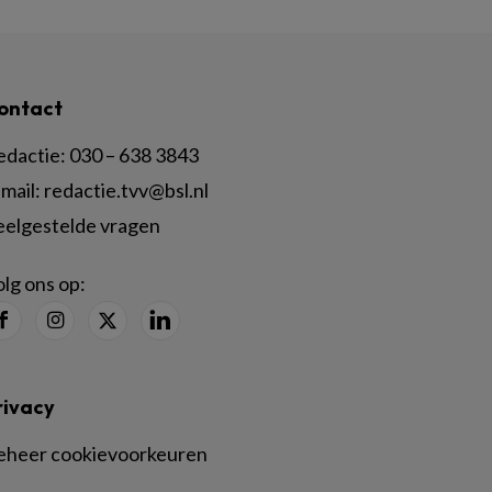
ontact
edactie:
030 – 638 3843
mail:
redactie.tvv@bsl.nl
eelgestelde vragen
lg ons op:
rivacy
eheer cookievoorkeuren