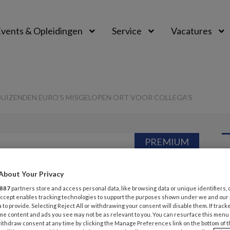
vents & Opleidingen
Service
Vacatures
UIZENDEN EURO’S MISGELOPEN ORT VOOR COLLEGA’S
PREMIUM
G
Opslaan
Reacties
Delen
0
About Your Privacy
v
887
partners store and access personal data, like browsing data or unique identifiers, 
egelt duizenden
 Accept enables tracking technologies to support the purposes shown under we and our
 to provide. Selecting Reject All or withdrawing your consent will disable them. If track
B
me content and ads you see may not be as relevant to you. You can resurface this menu
open ORT voor
ithdraw consent at any time by clicking the Manage Preferences link on the bottom of 
E