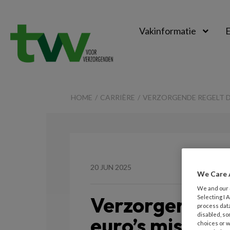
Vakinformatie
E
TVV
HOME
CARRIÈRE
VERZORGENDE REGELT D
20 JUN 2025
We Care 
We and our
Verzorgende r
Selecting I
process data
disabled, so
euro’s misgel
choices or w