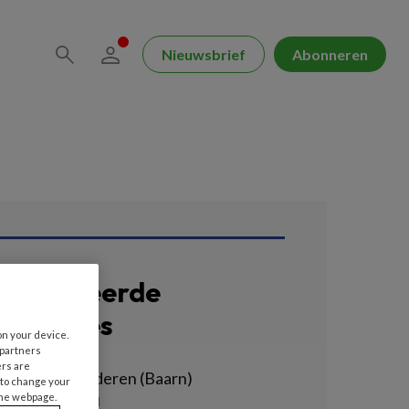
Nieuwsbrief
Abonneren
erelateerde
acatures
on your device.
 partners
ers are
egeleider - ouderen (Baarn)
 to change your
the webpage.
EMHART | BAARN