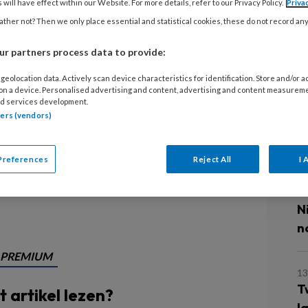
 will have effect within our Website. For more details, refer to our Privacy Policy.
Priva
ther not? Then we only place essential and statistical cookies, these do not record an
B
E
r partners process data to provide:
H
geolocation data. Actively scan device characteristics for identification. Store and/or 
 on a device. Personalised advertising and content, advertising and content measurem
E
ten zijn, dat is het credo van
d services development.
tners (vendors)
ie naast zijn werk in het verpleeghuis
ent bij vakbond FNV werkt: ‘Collega’s
L
Preferences
Reject All
I 
4
N
n
PREMIUM
13
T
it artikel lezen?
l