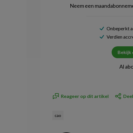
Neem een maandabonnement
Onbeperkt al
Verdien acc
Bekijk
Al ab
Reageer op dit artikel
Deel
cao