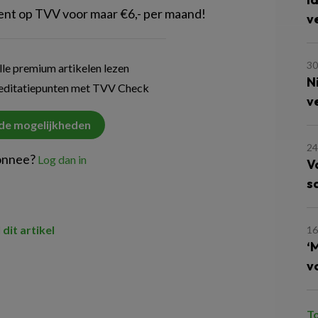
 op TVV voor maar €6,- per maand!
v
30
le premium artikelen lezen
N
reditatiepunten met TVV Check
v
 de mogelijkheden
24
onnee?
Log dan in
V
s
 dit artikel
16
‘
v
T