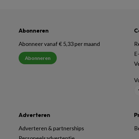
Abonneren
C
Abonneer vanaf € 5,33 per maand
R
E-
Abonneren
V
Vo
Adverteren
P
Adverteren & partnerships
B
Personeelsadvertentie