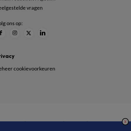
eelgestelde vragen
lg ons op:
rivacy
eheer cookievoorkeuren
X
|
|
|
inger Nature
Privacy Statement
Disclaimer
Voorwaarden