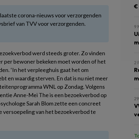
€
t laatste corona-nieuws voor verzorgenden
uwsbrief van TVV voor verzorgenden.
9
U
m
bezoekverbod werd steeds groter. Zo vinden
er per bewoner bekeken moet worden of het
2 
n. ‘In het verpleeghuis gaat het om
R
hebt en waardig sterven. En dat is nu niet meer
m
ualiteitenprogramma WNL op Zondag. Volgens
mentie Anne-Mei The is een bezoekverbod op
29
sychologe Sarah Blom zette een concreet
V
le versoepeling van het bezoekverbod te
v
T