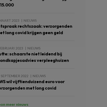
 15.000
 MAART 2023
NIEUWS
itspraak rechtszaak: verzorgenden
et long covid krijgen geen geld
FEBRUARI 2023
NIEUWS
utte: schaarste niet leidend bij
ondkapjesadvies verpleeghuizen
 SEPTEMBER 2022
NIEUWS
WS wil vijftienduizend euro voor
erzorgenden met long covid
oon meer nieuws