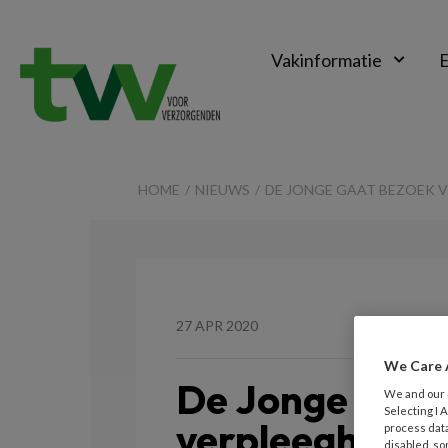
Vakinformatie
E
TVV
HOME
NIEUWS
DE JONGE GAAT BEZOEK 
27 APR 2020
We Care 
De Jonge gaat
We and our
Selecting I
verpleeghuize
process data
disabled, so