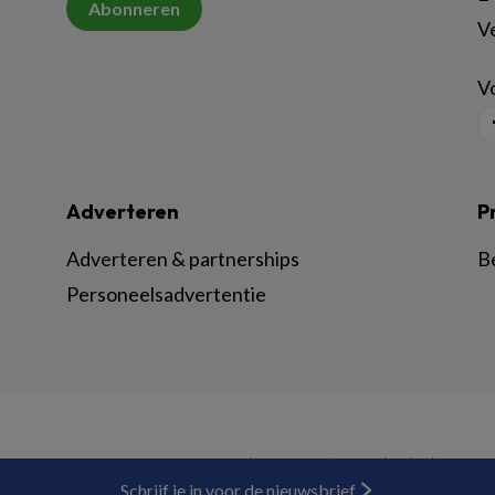
Abonneren
V
Vo
Adverteren
P
Adverteren & partnerships
B
Personeelsadvertentie
© BSL Media & Learning, onderdeel van
Spr
Schrijf je in voor de nieuwsbrief