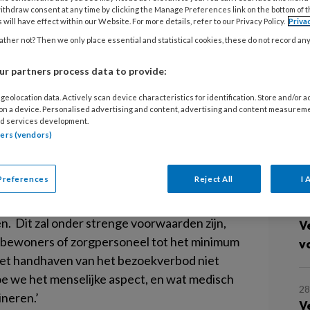
ithdraw consent at any time by clicking the Manage Preferences link on the bottom of 
 will have effect within our Website. For more details, refer to our Privacy Policy.
Priva
He
ther not? Then we only place essential and statistical cookies, these do not record an
VI
antal verpleeghuizen onder strenge
r partners process data to provide:
V
en. Dit heeft minister van VWS
VI
geolocation data. Actively scan device characteristics for identification. Store and/or 
 on a device. Personalised advertising and content, advertising and content measurem
 het Nederlands Dagblad.
d services development.
tners (vendors)
eze uitspraak. ‘Ik ben nu bezig met een
L
aarover ik op maandag 4 mei advies wil
Preferences
Reject All
I 
ent Team’, aldus De Jonge
tegen het ND
. Op
besluit nemen en op 11 mei met een pilot
4 
en. Dit zal onder strenge voorwaarden zijn,
V
e bewoners of zorgpersoneel tot het minimum
v
het handhaven van het bezoekverbod niet
e we het menselijke aspect, en wat medisch
28
ineren.’
V