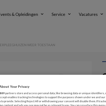
vents & Opleidingen
Service
Vacatures
VERPLEEGHUIZEN WEER TOESTAAN
G
Opslaan
Reacties
Delen
0
v
About Your Privacy
 bezoek
889
partners store and access personal data, like browsing data or unique identifiers, 
V
 Accept enables tracking technologies to support the purposes shown under we and our
n weer toestaan
 to provide. Selecting Reject All or withdrawing your consent will disable them. If track
VI
me content and ads you see may not be as relevant to you. You can resurface this menu