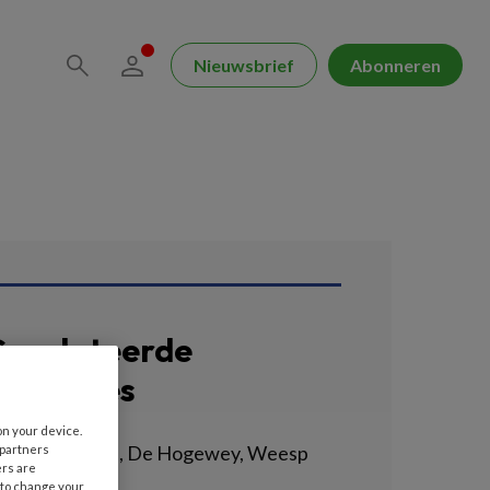
Nieuwsbrief
Abonneren
erelateerde
acatures
on your device.
erzorgende IG, De Hogewey, Weesp
 partners
ers are
VIUM | WEESP
 to change your