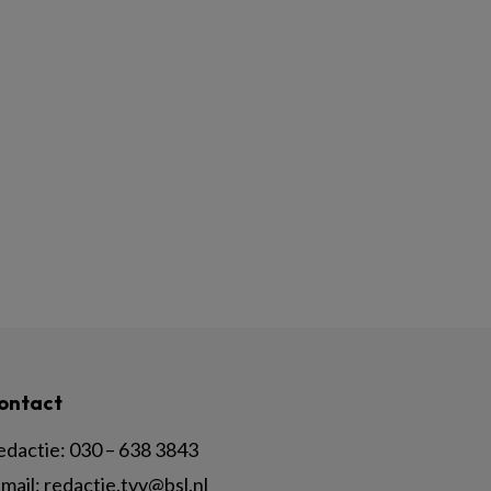
ontact
edactie:
030 – 638 3843
mail:
redactie.tvv@bsl.nl