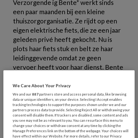
Verzorgende ig Bente* werkt sinds
een paar maanden bij een kleine
thuiszorgorganisatie. Ze rijdt op een
eigen elektrische fiets, die ze een jaar
geleden privé heeft gekocht. Nu is
plots haar fiets stuk en belt ze haar
leidinggevende omdat ze geen
vervoer heeft voor haar dienst. Bente
denkt dat ze recht heeft op een
leenfiets van haar werk, maar haar
We Care About Your Privacy
werkgever zegt deze niet te hebben.
We and our
887
partners store and access personal data, like browsing
data or unique identifiers, on your device. Selecting I Accept enables
Ze moet zelf iets anders regelen. Hoe
tracking technologies to support the purposes shown under we and our
partners process data to provide. Selecting Reject All or withdrawing your
zit dit?
consent will disable them. If trackers are disabled, some content and ads
you see may not be as relevant to you. You can resurface this menu to
change your choices or withdraw consent at any time by clicking the
Hoe vervelend ook voor Bente, haar
Manage Preferences link on the bottom of the webpage. Your choices will
have effect within our Website. For more details, refer to our Privacy