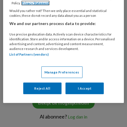
Policy.
Privacy Statement
Would you rather not? Then we only place essential and statistical
PREMIUM
cookies, these do not record any data about you as a person
We and our partners process data to provide:
Wil je dit artikel lezen?
Use precise geolocation data. Actively scan device characteristics for
identification. Store and/or access information on a device. Personalised
Neem een maandabonnement op TVV
advertising and content, advertising and content measurement,
audience research and services development.
voor maar €6,- per maand!
List of Partners (vendors)
Onbeperkt alle premium artikelen lezen
Manage Preferences
Verdien accreditatiepunten met TVV
Check
Reject All
I Accept
Bekijk de mogelijkheden
Al abonnee?
Log dan in