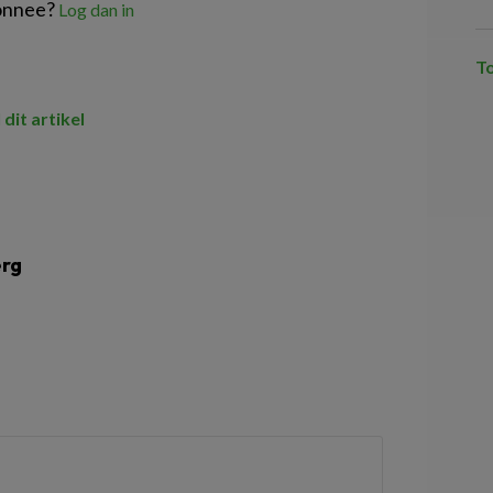
onnee?
Log dan in
T
 dit artikel
erg