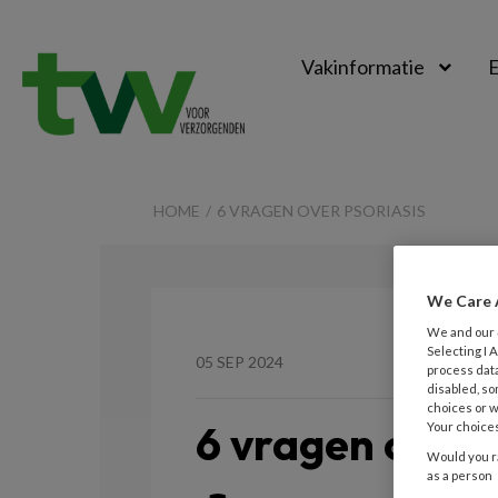
Vakinformatie
E
TVV
HOME
6 VRAGEN OVER PSORIASIS
We Care 
We and our
Selecting I
05 SEP 2024
process data
disabled, so
choices or w
6 vragen over 
Your choices
Would you ra
as a person