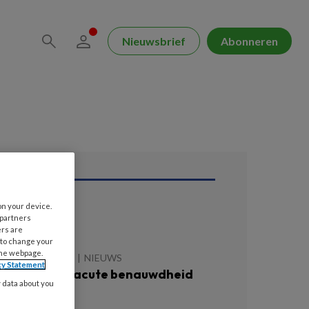
Nieuwsbrief
Abonneren
on your device.
ees ook
 partners
ers are
 to change your
the webpage.
DECEMBER 2025
NIEUWS
cy Statement
 adviezen bij acute benauwdheid
y data about you
an je cliënt