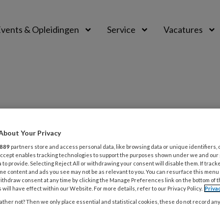
vents & Opleidingen
Service
Vacatures
About Your Privacy
PREMIUM
889
partners store and access personal data, like browsing data or unique identifiers, 
L
 Accept enables tracking technologies to support the purposes shown under we and our
Opslaan
Reacties
Delen
0
 to provide. Selecting Reject All or withdrawing your consent will disable them. If track
me content and ads you see may not be as relevant to you. You can resurface this menu
ithdraw consent at any time by clicking the Manage Preferences link on the bottom of 
2 
psoriasis
 will have effect within our Website. For more details, refer to our Privacy Policy.
Priva
9
ther not? Then we only place essential and statistical cookies, these do not record an
v