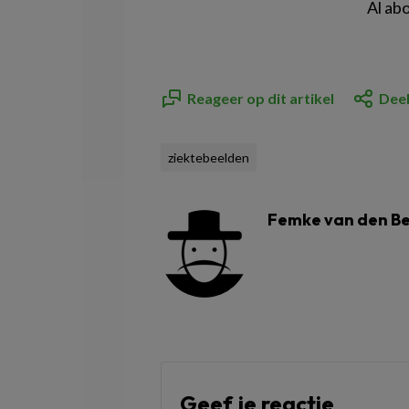
Al ab
Reageer op dit artikel
Deel
ziektebeelden
Femke van den B
Geef je reactie