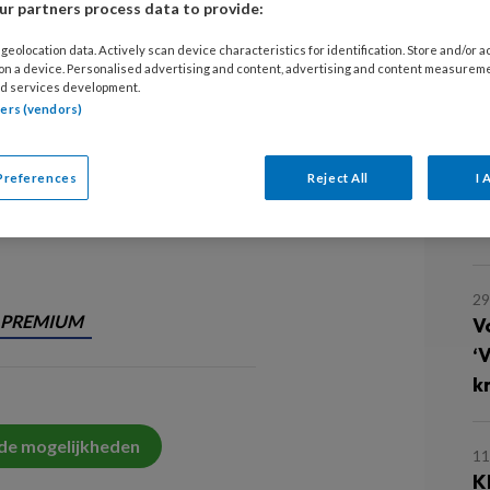
r partners process data to provide:
3 
geolocation data. Actively scan device characteristics for identification. Store and/or 
 aandachtspunten in de zorg voor
‘
 on a device. Personalised advertising and content, advertising and content measurem
d services development.
a
tners (vendors)
2
Preferences
Reject All
I 
6
v
2
PREMIUM
V
‘
k
 de mogelijkheden
11
K