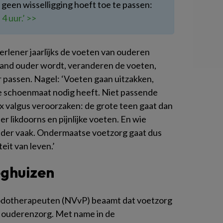
geen wisselligging hoeft toe te passen:
 4 uur.’ >>
erlener jaarlijks de voeten van ouderen
emand ouder wordt, veranderen de voeten,
 passen. Nagel: ‘Voeten gaan uitzakken,
 schoenmaat nodig heeft. Niet passende
x valgus veroorzaken: de grote teen gaat dan
r likdoorns en pijnlijke voeten. En wie
inder vaak. Ondermaatse voetzorg gaat dus
eit van leven.’
eghuizen
odotherapeuten (NVvP) beaamt dat voetzorg
e ouderenzorg. Met name in de