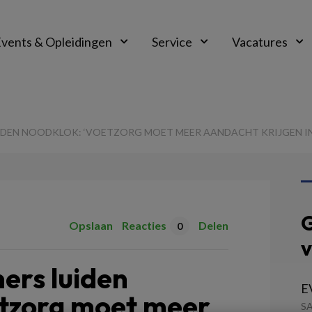
vents & Opleidingen
Service
Vacatures
DEN NOODKLOK: ‘VOETZORG MOET MEER AANDACHT KRIJGEN IN
G
Opslaan
Reacties
Delen
0
v
ers luiden
EV
etzorg moet meer
S