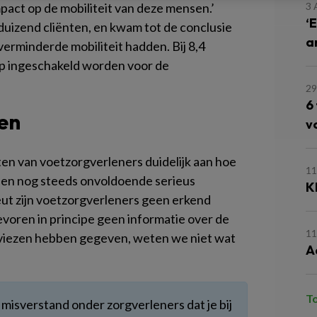
pact op de mobiliteit van deze mensen.’
3 
‘
uizend cliënten, en kwam tot de conclusie
a
erminderde mobiliteit hadden. Bij 8,4
p ingeschakeld worden voor de
2
6
en
v
ten van voetzorgverleners duidelijk aan hoe
11
en nog steeds onvoldoende serieus
K
t zijn voetzorgverleners geen erkend
voren in principe geen informatie over de
11
 adviezen hebben gegeven, weten we niet wat
A
T
t misverstand onder zorgverleners dat je bij