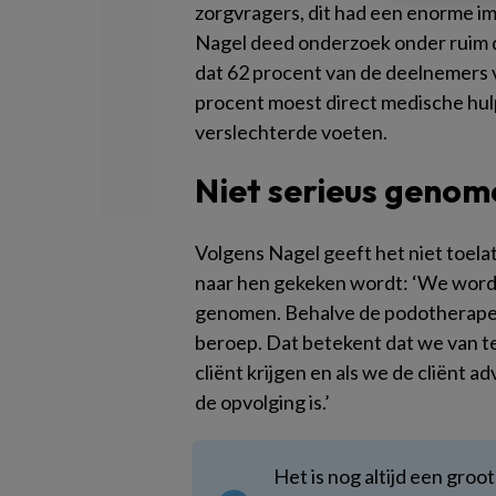
zorgvragers, dit had een enorme im
Nagel deed onderzoek onder ruim d
dat 62 procent van de deelnemers v
procent moest direct medische hul
verslechterde voeten.
Niet serieus genom
Volgens Nagel geeft het niet toela
naar hen gekeken wordt: ‘We word
genomen. Behalve de podotherapeu
beroep. Dat betekent dat we van te
cliënt krijgen en als we de cliënt
de opvolging is.’
Het is nog altijd een groo