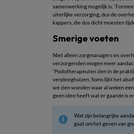
samenwerking mogelijk is. ‘Formee
uiterlijke verzorging, dus de overh
kappers, die dus dicht moesten tij
Smerige voeten
Niet alleen zorgmanagers en overh
verzorgenden mogen meer aandacht
‘Podotherapeuten zien in de prakti
verpleeghuizen. Soms lijkt het als
we zien wonden waar al weken een 
geen idee heeft wat er gaande is en w
Wat zijn belangrijke aand
gaat om het geven van g