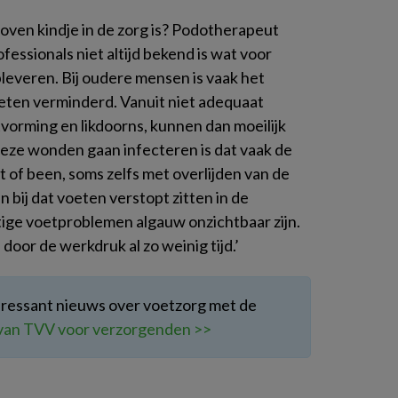
ven kindje in de zorg is? Podotherapeut
essionals niet altijd bekend is wat voor
leveren. Bij oudere mensen is vaak het
oeten verminderd. Vanuit niet adequaat
vorming en likdoorns, kunnen dan moeilijk
ze wonden gaan infecteren is dat vaak de
 of been, soms zelfs met overlijden van de
n bij dat voeten verstopt zitten in de
tige voetproblemen algauw onzichtbaar zijn.
 door de werkdruk al zo weinig tijd.’
teressant nieuws over voetzorg met de
f van TVV voor verzorgenden >>