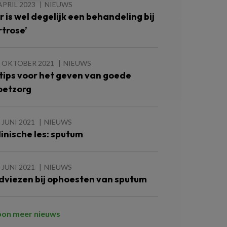
APRIL 2023
NIEUWS
Er is wel degelijk een behandeling bij
rtrose’
9 OKTOBER 2021
NIEUWS
 tips voor het geven van goede
oetzorg
 JUNI 2021
NIEUWS
linische les: sputum
 JUNI 2021
NIEUWS
dviezen bij ophoesten van sputum
oon meer nieuws