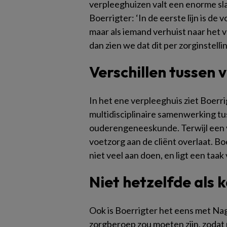
verpleeghuizen valt een enorme sla
Boerrigter: ‘In de eerste lijn is d
maar als iemand verhuist naar het v
dan zien we dat dit per zorginstelli
Verschillen tussen 
In het ene verpleeghuis ziet Boerri
multidisciplinaire samenwerking t
ouderengeneeskunde. Terwijl een v
voetzorg aan de cliënt overlaat. B
niet veel aan doen, en ligt een ta
Niet hetzelfde als 
Ook is Boerrigter het eens met Nag
zorgberoep zou moeten zijn, zodat 