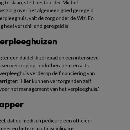
g te slaan, stelt bestuurder Michel
e voetzorg over het algemeen goed geregeld,
erpleeghuis, valt de zorg onder de Wlz. En
ng heel verschillend geregeld is’
verpleeghuizen
gter een duidelijk zorgpad en een intensieve
ussen verzorging, podotherapeut en arts
erpleeghuis verderop de financiering van
oerrigter: ‘Hier kunnen verzorgenden zelf
ak voor het management van het verpleeghuis.’
kapper
el, dat de medisch pedicure een officieel
meer en betere multidisciplinaire