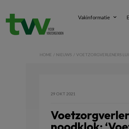
Vakinformatie
E
TVV
HOME
NIEUWS
VOETZORGVERLENERS LUI
29 OKT 2021
Voetzorgverlen
noodklok: ‘Vo