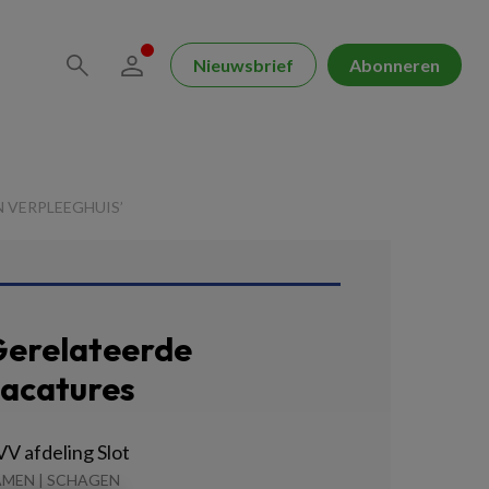
Nieuwsbrief
Abonneren
 VERPLEEGHUIS’
erelateerde
acatures
V afdeling Slot
AMEN | SCHAGEN