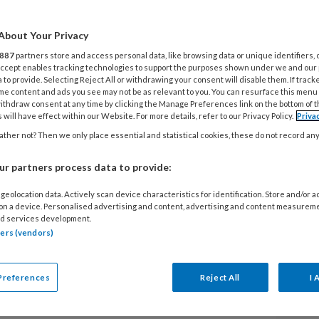
en in
B
About Your Privacy
E
887
partners store and access personal data, like browsing data or unique identifiers, 
 Accept enables tracking technologies to support the purposes shown under we and our
E
 to provide. Selecting Reject All or withdrawing your consent will disable them. If track
me content and ads you see may not be as relevant to you. You can resurface this menu
(
ithdraw consent at any time by clicking the Manage Preferences link on the bottom of 
 will have effect within our Website. For more details, refer to our Privacy Policy.
Priva
W
 de noodklok: er moet meer aandacht
ther not? Then we only place essential and statistical cookies, these do not record an
VI
sen in het verpleeghuis. ‘Nu worden
r partners process data to provide:
d gezien, met soms desastreuze
geolocation data. Actively scan device characteristics for identification. Store and/or 
L
 on a device. Personalised advertising and content, advertising and content measurem
d services development.
dergeschoven kindje in de verpleeghuiszorg,
tners (vendors)
2 
veel zorginstellingen sloten tijdens de
9
or familieleden, maar ook voor noodzakelijke
v
Preferences
Reject All
I 
edische voetzorg Mischa Nagel: ‘Tot
medische pedicure niet toegelaten tot