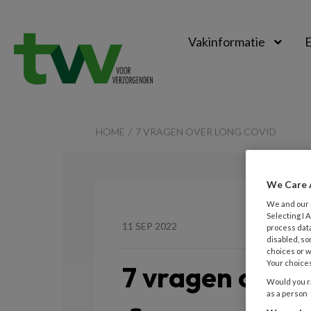
Vakinformatie
E
TVV
HOME
7 VRAGEN OVER LONG COVID
We Care 
We and our
Selecting I
11 SEP 2022
process data
disabled, so
choices or w
Your choices
7 vragen over 
Would you ra
as a person