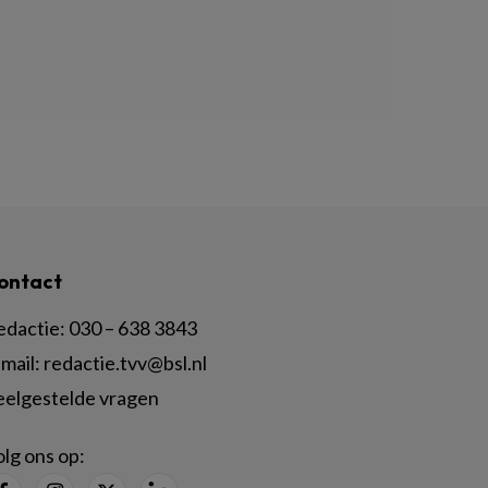
ontact
edactie:
030 – 638 3843
mail:
redactie.tvv@bsl.nl
eelgestelde vragen
lg ons op: