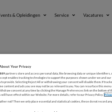
vents & Opleidingen
Service
Vacatures
About Your Privacy
PREMIUM
889
partners store and access personal data, like browsing data or unique identifiers, 
L
 Accept enables tracking technologies to support the purposes shown under we and our
Opslaan
Reacties
Delen
0
 to provide. Selecting Reject All or withdrawing your consent will disable them. If track
me content and ads you see may not be as relevant to you. You can resurface this menu
ithdraw consent at any time by clicking the Manage Preferences link on the bottom of 
3
 will have effect within our Website. For more details, refer to our Privacy Policy.
Priva
long covid
N
ther not? Then we only place essential and statistical cookies, these do not record an
m