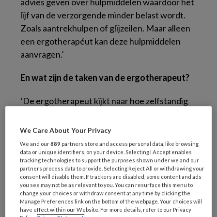
advies geven over hulpmiddelen waardoor het
lijf van de verzorgende minder belast wordt.
Zoals aantrekhulpen of glijzeilen. Maar alleen
een ergotherapéut kan deze hulpmiddelen
aanvragen.’
En wat zijn de taken van de ergotherapeut?
‘De ergotherapeut kijkt naar hoe zelfstandig
we een cliënt kunnen maken, zodat er minder
zorg nodig is. Als iemand bijvoorbeeld opeens
We Care About Your Privacy
minder goed zelfstandig naar het toilet kan,
We and our
889
partners store and access personal data, like browsing
kijk ik hoe dit alsnog mogelijk is. In de eerste
data or unique identifiers, on your device. Selecting I Accept enables
tracking technologies to support the purposes shown under we and our
instantie kijk ik of dit lukt door iets op een
partners process data to provide. Selecting Reject All or withdrawing your
consent will disable them. If trackers are disabled, some content and ads
àndere manier te doen dan de cliënt gewend is.
you see may not be as relevant to you. You can resurface this menu to
Zoals zelf een broek aantrekken: dat lukt
change your choices or withdraw consent at any time by clicking the
Manage Preferences link on the bottom of the webpage. Your choices will
misschien niet meer staand, maar wel liggend
have effect within our Website. For more details, refer to our Privacy