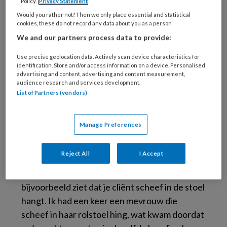
op bed. En als het nodig is, kijk ik welke
Policy.
Privacy Statement
steuntjes er in huis zijn. Sokken aantrekken
Would you rather not? Then we only place essential and statistical
cookies, these do not record any data about you as a person
gaat bijvoorbeeld makkelijker als iemand zijn
We and our partners process data to provide:
voet op een krukje zet. In het uiterste geval
adviseer ik hulpmiddelen. De ergotherapeut
Use precise geolocation data. Actively scan device characteristics for
identification. Store and/or access information on a device. Personalised
en ergocoach worden nogal eens door elkaar
advertising and content, advertising and content measurement,
gehaald. Vooral als iemand “ergo” zegt, want
audience research and services development.
List of Partners (vendors)
welke bedoel je dan?’
Wanneer schakel je als verzorgende een
Manage Preferences
ergotherapeut in?
Reject All
I Accept
‘Als je ziet dat je cliënt opeens een bepaalde
beweging of handeling niet meer kan. Of als je
bijvoorbeeld ziet dat je cliënt scheef in de stoel
hangt. Ik had een keer een mevrouw die
scheef in haar rolstoel hing, wat kwam doordat