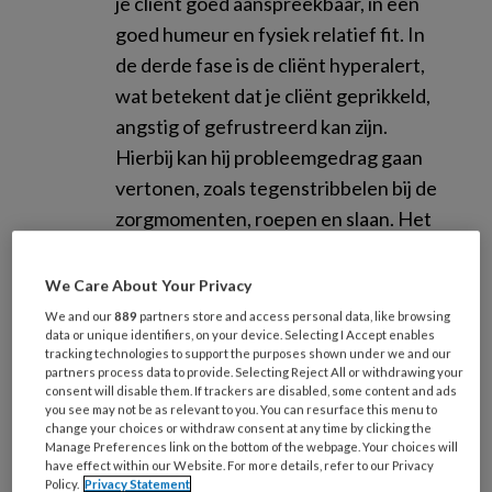
je cliënt goed aanspreekbaar, in een
goed humeur en fysiek relatief fit. In
de derde fase is de cliënt hyperalert,
wat betekent dat je cliënt geprikkeld,
angstig of gefrustreerd kan zijn.
Hierbij kan hij probleemgedrag gaan
vertonen, zoals tegenstribbelen bij de
zorgmomenten, roepen en slaan. Het
is belangrijk dat je als verzorgende de
optimale alertheid weet op te rekken.
We Care About Your Privacy
De cliënt kan makkelijk van de
We and our
889
partners store and access personal data, like browsing
data or unique identifiers, on your device. Selecting I Accept enables
subalertheid in de hyperalertheid
tracking technologies to support the purposes shown under we and our
schieten als hij bijvoorbeeld wakker
partners process data to provide. Selecting Reject All or withdrawing your
consent will disable them. If trackers are disabled, some content and ads
schrikt, of schrikt van een hard geluid.
you see may not be as relevant to you. You can resurface this menu to
change your choices or withdraw consent at any time by clicking the
Reageer hier als verzorgende direct
Manage Preferences link on the bottom of the webpage. Your choices will
op door bij meneer te gaan zitten en te
have effect within our Website. For more details, refer to our Privacy
Policy.
Privacy Statement