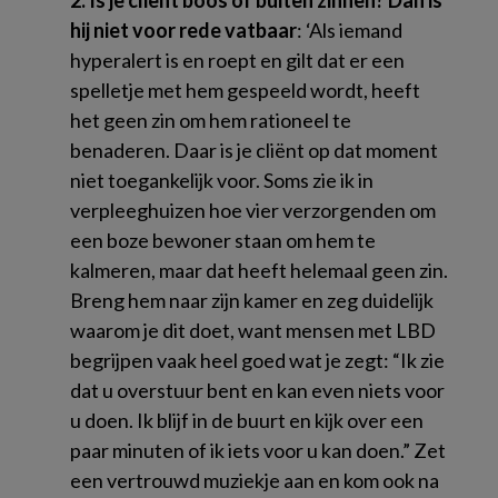
2. Is je cliënt boos of buiten zinnen? Dan is
hij niet voor rede vatbaar
: ‘Als iemand
hyperalert is en roept en gilt dat er een
spelletje met hem gespeeld wordt, heeft
het geen zin om hem rationeel te
benaderen. Daar is je cliënt op dat moment
niet toegankelijk voor. Soms zie ik in
verpleeghuizen hoe vier verzorgenden om
een boze bewoner staan om hem te
kalmeren, maar dat heeft helemaal geen zin.
Breng hem naar zijn kamer en zeg duidelijk
waarom je dit doet, want mensen met LBD
begrijpen vaak heel goed wat je zegt: “Ik zie
dat u overstuur bent en kan even niets voor
u doen. Ik blijf in de buurt en kijk over een
paar minuten of ik iets voor u kan doen.” Zet
een vertrouwd muziekje aan en kom ook na