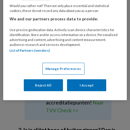
zeggen: “Ik ben Margriet, ik heb een
Would you rather not? Then we only place essential and statistical
lekker glaasje appelsap voor u
cookies, these do not record any data about you as a person
meegenomen, dan kunt u rustig
We and our partners process data to provide:
wakker worden.” Blijf er even bij zitten
Use precise geolocation data. Actively scan device characteristics for
en drink zelf bijvoorbeeld ook een
identification. Store and/or access information on a device. Personalised
advertising and content, advertising and content measurement,
glaasje appelsap, zodat meneer niet
audience research and services development.
direct in de hyperalertheid kan
List of Partners (vendors)
schieten.’
Manage Preferences
Weet jij alles van Lewy
Body Dementie? Test je
Reject All
I Accept
kennis met de TVV Check
en verdien 2
accreditatiepunten!
Naar
TVV Check >>