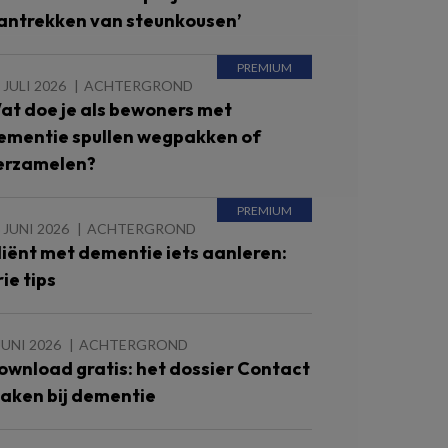
antrekken van steunkousen’
 JULI 2026
ACHTERGROND
at doe je als bewoners met
ementie spullen wegpakken of
erzamelen?
 JUNI 2026
ACHTERGROND
liënt met dementie iets aanleren:
ie tips
JUNI 2026
ACHTERGROND
ownload gratis: het dossier Contact
aken bij dementie