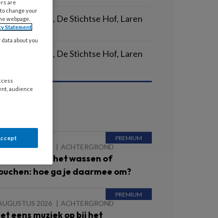
ers are
 to change your
lpende (Plus), De Stichtse Hof, Laren
the webpage.
cy Statement
VIUM | LAREN
y data about you
erzorgende IG, De Stichtse Hof, Laren
VIUM | LAREN
access
ent, audience
ees ook
Accept
 AUGUSTUS 2026
ACHTERGROND
eerstand bij het wassen of
ouchen: hoe ga je daarmee om?
 AUGUSTUS 2026
ACHTERGROND
Zet eens muziek op bij het