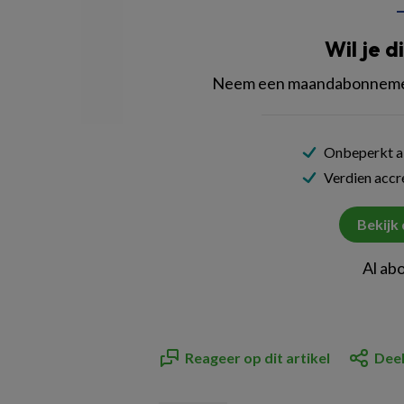
Wil je d
Neem een maandabonnement
Onbeperkt al
Verdien acc
Bekijk
Al ab
Reageer op dit artikel
Deel