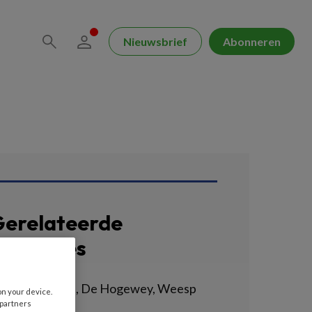
Nieuwsbrief
Abonneren
erelateerde
acatures
erzorgende IG, De Hogewey, Weesp
on your device.
 partners
VIUM | WEESP