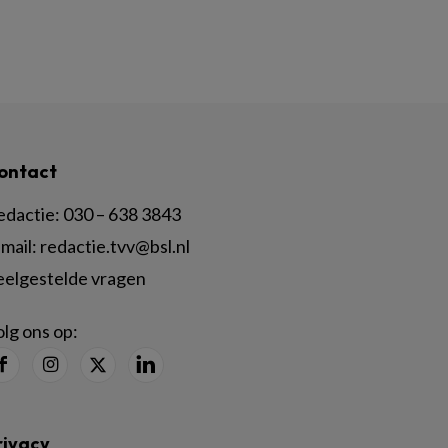
ontact
edactie:
030 – 638 3843
mail:
redactie.tvv@bsl.nl
eelgestelde vragen
lg ons op:
rivacy