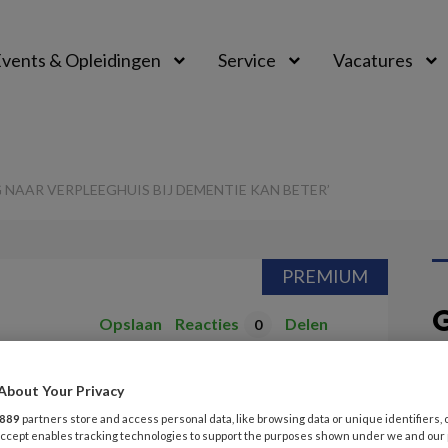
vents & Opleidingen
Service
Vacatures
 NAAR VERPLEEGHUIS BIJ DEMENTIE KAN BETER’
PREMIUM
G
Opslaan
Reacties
Delen
0
v
rhuizing naar
About Your Privacy
V
889
partners store and access personal data, like browsing data or unique identifiers, 
ij dementie kan
 Accept enables tracking technologies to support the purposes shown under we and our
VI