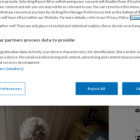
 to provide. Selecting Reject All or withdrawing your consent will disable them. If track
me content and ads you see may not be as relevant to you. You can resurface this menu
He
ithdraw consent at any time by clicking the Manage Preferences link on the bottom of 
 will have effect within our Website. For more details, refer to our Privacy Policy.
Priva
VI
ther not? Then we only place essential and statistical cookies, these do not record an
V
r partners process data to provide:
VI
et verpleeghuis wordt door veel
geolocation data. Actively scan device characteristics for identification. Store and/or 
mantelzorgers als abrupt en heftig
 on a device. Personalised advertising and content, advertising and content measurem
rzoek van Lindsay Groenvynck aan de
d services development.
L
tners (vendors)
de KU Leuven. Ze geeft handvatten
verloopt.
Preferences
Reject All
I 
7
W
d
3
‘