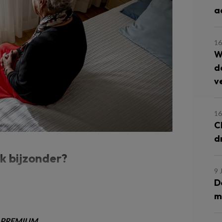
a
16
W
d
v
16
C
dr
k bijzonder?
9 
D
m
PREMIUM