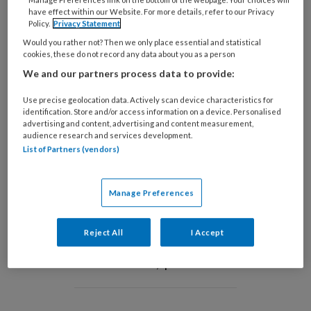
have effect within our Website. For more details, refer to our Privacy
Policy.
Privacy Statement
Would you rather not? Then we only place essential and statistical
cookies, these do not record any data about you as a person
We and our partners process data to provide:
Een afwijkende lichaamstemperatuur kan een
Use precise geolocation data. Actively scan device characteristics for
identification. Store and/or access information on a device. Personalised
belangrijk
advertising and content, advertising and content measurement,
audience research and services development.
List of Partners (vendors)
PREMIUM
Manage Preferences
Wil je dit artikel lezen?
Reject All
I Accept
Neem een maandabonnement op TVV
voor maar €6,- per maand!