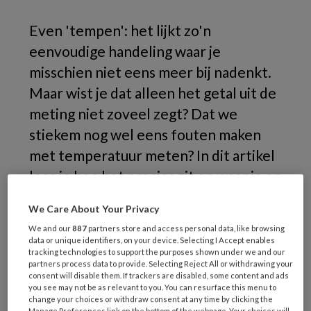
Even 'tempen': het lijkt zo'n
eenvoudige handeling waar je
misschien niet eens meer bij nadenkt.
Maar wist je dat alleen het getal uit de
meting niet zoveel zegt? Dat we
stiekem nog wel eens fouten maken
met temperatuur meten? In dit artikel
lees je hoe het precies zit en waar je op
moet letten voor een juiste meting.
We Care About Your Privacy
We and our
887
partners store and access personal data, like browsing
data or unique identifiers, on your device. Selecting I Accept enables
tracking technologies to support the purposes shown under we and our
partners process data to provide. Selecting Reject All or withdrawing your
consent will disable them. If trackers are disabled, some content and ads
you see may not be as relevant to you. You can resurface this menu to
change your choices or withdraw consent at any time by clicking the
Manage Preferences link on the bottom of the webpage. Your choices will