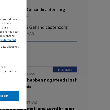
egeleider LVB Gehandicaptenzorg
AANDAG | GOUDA
on your device.
 partners
egeleider MVG Gehandicaptenzorg
ers are
 to change your
AANDAG | DEN HAAG
the webpage.
cy Statement
y data about you
ees ook
access
ent, audience
APRIL 2025
NIEUWS
erzorgenden hebben nog steeds last
an coronacrisis
Accept
 APRIL 2023
NIEUWS
erzorgenden met long covid krijgen