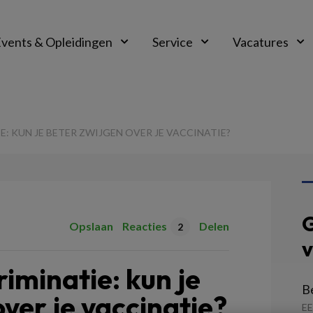
vents & Opleidingen
Service
Vacatures
: KUN JE BETER ZWIJGEN OVER JE VACCINATIE?
G
Opslaan
Reacties
Delen
2
v
iminatie: kun je
B
ver je vaccinatie?
E