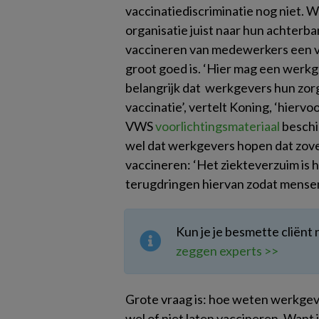
vaccinatiediscriminatie nog niet. 
organisatie juist naar hun achterb
vaccineren van medewerkers een vri
groot goed is. ‘Hier mag een werkg
belangrijk dat werkgevers hun zo
vaccinatie’, vertelt Koning, ‘hierv
VWS
voorlichtingsmateriaal
beschi
wel dat werkgevers hopen dat zove
vaccineren: ‘Het ziekteverzuim is h
terugdringen hiervan zodat mensen 
Kun je je besmette cliënt 
zeggen experts >>
Grote vraag is: hoe weten werkge
wel of niet laten vaccineren. Want j