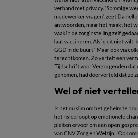
verband met privacy. ‘Sommige we
medewerker vragen’, zegt Danielle 
antwoorden, maar het maakt het we
vaak in de zorginstelling zelf gedaan
laat vaccineren. Als je dit niet wilt
GGD in de buurt.’ Maar ook via colle
terechtkomen. Zo vertelt een ver
Tijdschrift voor Verzorgenden dat 
genomen, had doorverteld dat ze zic
Wel of niet vertell
Is het nu slim om het geheim te houde
het risico loopt op emotionele chan
pleiten ervoor om een open gesprek
van CNV Zorg en Welzijn. ‘Ook omdat