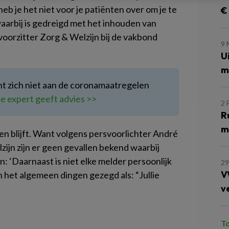
eb je het niet voor je patiënten over om je te
€
waarbij is gedreigd met het inhouden van
voorzitter Zorg & Welzijn bij de vakbond
9
U
m
ënt zich niet aan de coronamaatregelen
e expert geeft advies >>
2 
R
m
eigen blijft. Want volgens persvoorlichter André
ijn zijn er geen gevallen bekend waarbij
 ‘Daarnaast is niet elke melder persoonlijk
29
V
 het algemeen dingen gezegd als: “Jullie
v
T