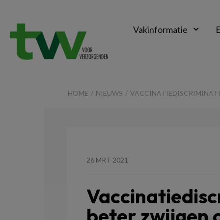
Vakinformatie
E
TVV
HOME
NIEUWS
VACCINATIEDISCRIMINATIE
26 MRT 2021
Vaccinatiediscr
beter zwijgen o