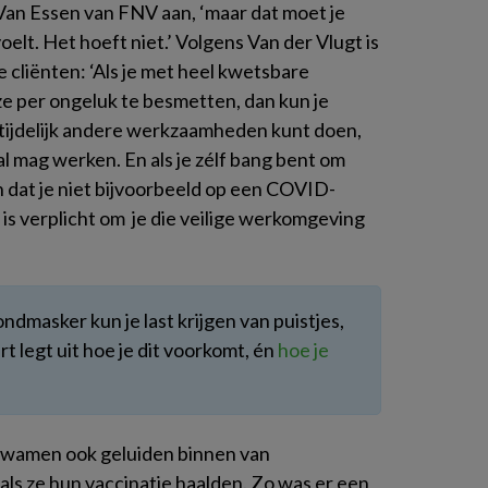
 Van Essen van FNV aan, ‘maar dat moet je
 voelt. Het hoeft niet.’ Volgens Van der Vlugt is
je cliënten: ‘Als je met heel kwetsbare
ze per ongeluk te besmetten, dan kun je
 tijdelijk andere werkzaamheden kunt doen,
 mag werken. En als je zélf bang bent om
 dat je niet bijvoorbeeld op een COVID-
 is verplicht om je die veilige werkomgeving
dmasker kun je last krijgen van puistjes,
 legt uit hoe je dit voorkomt, én
hoe je
 kwamen ook geluiden binnen van
ls ze hun vaccinatie haalden. Zo was er een