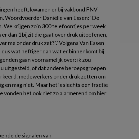
dingen heeft, kwamen er bij vakbond FNV
en. Woordvoerder Daniëlle van Essen: ‘De
n. We krijgen zo’n 300 telefoontjes per week
er dan 1 bijzit die gaat over druk uitoefenen,
ever me onder druk zet?”.’ Volgens Van Essen
t dus wat heftiger dan wat er binnenkomt bij
genden gaan voornamelijk over: ik zou
nu uitgesteld, of dat andere beroepsgroepen
 verkeerd: medewerkers onder druk zetten om
ig en mag niet. Maar het is slechts een fractie
e vonden het ook niet zo alarmerend om hier
kende de signalen van