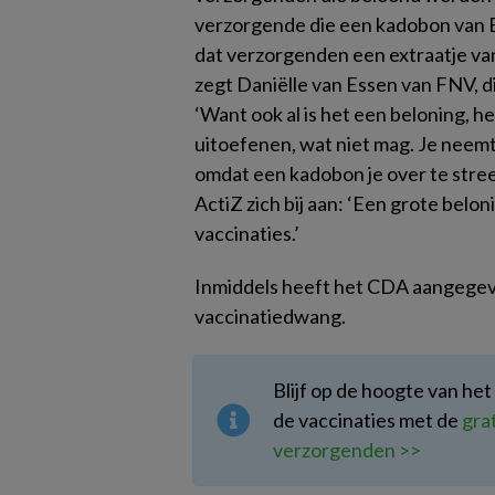
verzorgende die een kadobon van B
dat verzorgenden een extraatje van 
zegt Daniëlle van Essen van FNV, d
‘Want ook al is het een beloning, h
uitoefenen, wat niet mag. Je neemt d
omdat een kadobon je over te streep
ActiZ zich bij aan: ‘Een grote belon
vaccinaties.’
Inmiddels heeft het CDA aangege
vaccinatiedwang.
Blijf op de hoogte van h
de vaccinaties met de
gra
verzorgenden >>