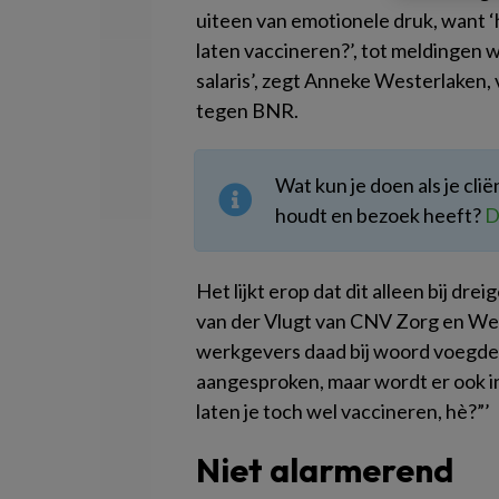
uiteen van emotionele druk, want ‘h
laten vaccineren?’, tot meldingen 
salaris’, zegt Anneke Westerlaken, 
tegen BNR.
Wat kun je doen als je cli
houdt en bezoek heeft?
D
Het lijkt erop dat dit alleen bij dr
van der Vlugt van CNV Zorg en Welz
werkgevers daad bij woord voegden:
aangesproken, maar wordt er ook in
laten je toch wel vaccineren, hè?”’
Niet alarmerend