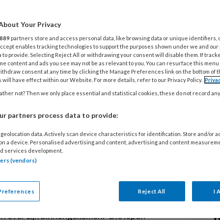
B
About Your Privacy
M
889
partners store and access personal data, like browsing data or unique identifiers, 
 Accept enables tracking technologies to support the purposes shown under we and our
elt zich door hun werkgever onder
B
 to provide. Selecting Reject All or withdrawing your consent will disable them. If track
me content and ads you see may not be as relevant to you. You can resurface this menu
 vaccineren. Werkgevers zouden
M
ithdraw consent at any time by clicking the Manage Preferences link on the bottom of 
otioneel chanteren, zegt BNR
 will have effect within our Website. For more details, refer to our Privacy Policy.
Priva
werkgevers eigenlijk of hun
ther not? Then we only place essential and statistical cookies, these do not record an
L
 laten vaccineren? En kun je dan maar
r partners process data to provide:
eslist?
geolocation data. Actively scan device characteristics for identification. Store and/or 
 on a device. Personalised advertising and content, advertising and content measurem
 medewerkers onder druk om zich te
4 
d services development.
V
io
tners (vendors)
. De aanleiding van het nieuwsitem was dat
v
erichten dat ze onder druk werden gezet
ten vaccineren tegen het coronavirus. BNR
Preferences
Reject All
I 
n beroepsverenigingen. Vakbond CNV
28
en over zijn binnengekomen. ‘Die lopen
V