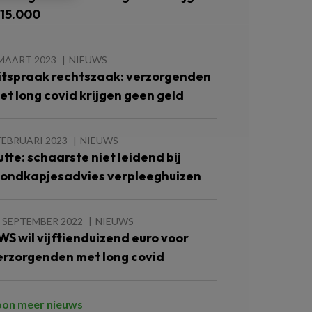
 15.000
 MAART 2023
NIEUWS
itspraak rechtszaak: verzorgenden
et long covid krijgen geen geld
FEBRUARI 2023
NIEUWS
utte: schaarste niet leidend bij
ondkapjesadvies verpleeghuizen
 SEPTEMBER 2022
NIEUWS
WS wil vijftienduizend euro voor
erzorgenden met long covid
oon meer nieuws