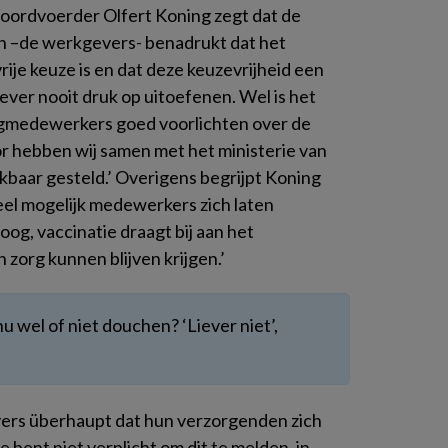
Woordvoerder Olfert Koning zegt dat de
an –de werkgevers- benadrukt dat het
je keuze is en dat deze keuzevrijheid een
ever nooit druk op uitoefenen. Wel is het
rgmedewerkers goed voorlichten over de
oor hebben wij samen met het ministerie van
kbaar gesteld.’ Overigens begrijpt Koning
el mogelijk medewerkers zich laten
oog, vaccinatie draagt bij aan het
zorg kunnen blijven krijgen.’
nu wel of niet douchen? ‘Liever niet’,
vers überhaupt dat hun verzorgenden zich
e bent niet verplicht om dit te melden, in