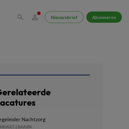
Nieuwsbrief
Abonneren
erelateerde
acatures
egeleider Nachtzorg
EMHART | BAARN