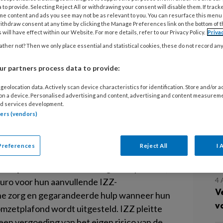
 to provide. Selecting Reject All or withdrawing your consent will disable them. If track
G
me content and ads you see may not be as relevant to you. You can resurface this menu
ithdraw consent at any time by clicking the Manage Preferences link on the bottom of 
H
 will have effect within our Website. For more details, refer to our Privacy Policy.
Priva
ther not? Then we only place essential and statistical cookies, these do not record an
e
S
r partners process data to provide:
llectieve IZZ Zorgverzekering
V
 risico van 385 euro gecompenseerd
geolocation data. Actively scan device characteristics for identification. Store and/or 
 on a device. Personalised advertising and content, advertising and content measurem
M
gelopen en daardoor hun eigen risico
d services development.
tners (vendors)
L
en ledencollectief van mensen in de zorg,
Preferences
Reject All
I 
waardering geven. De zorgmedewerkers
telijke collectiviteitskorting van 5 procent,
4 
 euro voor hun aanvullende IZZ-
V
che zorg en gegarandeerde hulp wanneer hun
v
mzetplafond wordt uitgesteld. IZZ pleitte
r een vergoeding van het eigen risico van de