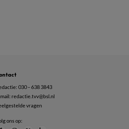
ontact
edactie:
030 – 638 3843
mail:
redactie.tvv@bsl.nl
eelgestelde vragen
lg ons op: