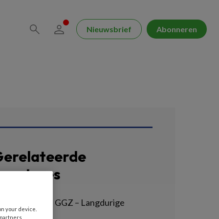
Nieuwsbrief
Abonneren
erelateerde
acatures
erzorgende IG GGZ – Langdurige
on your device.
ychiatrie
 partners