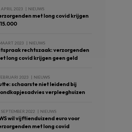
 APRIL 2023
NIEUWS
erzorgenden met long covid krijgen
 15.000
 MAART 2023
NIEUWS
itspraak rechtszaak: verzorgenden
et long covid krijgen geen geld
FEBRUARI 2023
NIEUWS
utte: schaarste niet leidend bij
ondkapjesadvies verpleeghuizen
 SEPTEMBER 2022
NIEUWS
WS wil vijftienduizend euro voor
erzorgenden met long covid