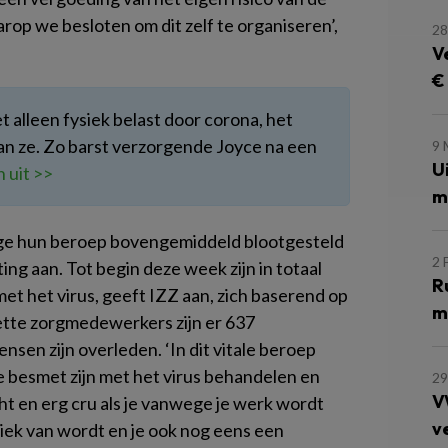
arop we besloten om dit zelf te organiseren’,
28
V
€
alleen fysiek belast door corona, het
an ze. Zo barst verzorgende Joyce na een
9
U
n uit >>
m
 hun beroep bovengemiddeld blootgesteld
2 
ing aan. Tot begin deze week zijn in totaal
R
 het virus, geeft IZZ aan, zich baserend op
m
ette zorgmedewerkers zijn er 637
sen zijn overleden. ‘In dit vitale beroep
ie besmet zijn met het virus behandelen en
29
V
ht en erg cru als je vanwege je werk wordt
v
iek van wordt en je ook nog eens een